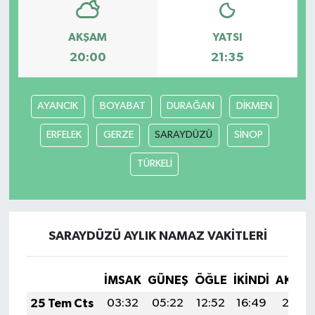
AKŞAM
YATSI
20:00
21:35
AYANCIK
BOYABAT
DURAĞAN
DİKMEN
ERFELEK
GERZE
SARAYDÜZÜ
SİNOP
TÜRKELİ
SARAYDÜZÜ AYLIK NAMAZ VAKITLERI
İMSAK
GÜNEŞ
ÖĞLE
İKINDI
AKŞA
25 Tem Cts
03:32
05:22
12:52
16:49
20:13