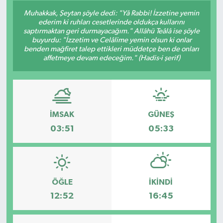
Muhakkak, Şeytan şöyle dedi: "Yâ Rabbi! İzzetine yemin
Siyaset
ederim ki ruhları cesetlerinde oldukça kullarını
saptırmaktan geri durmayacağım." Allâhü Teâlâ ise şöyle
buyurdu: "İzzetim ve Celâlime yemin olsun ki onlar
Spor
benden mağfiret talep ettikleri müddetçe ben de onları
affetmeye devam edeceğim." (Hadis-i şerif)
Vefat Edenler
Video Galeri
İMSAK
GÜNEŞ
Yaşam
03:51
05:33
ÖĞLE
İKINDI
12:52
16:45