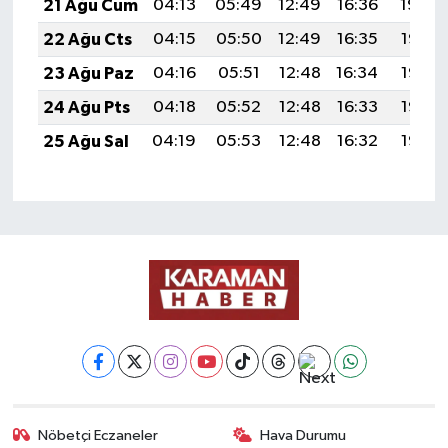
21 Ağu Cum
04:13
05:49
12:49
16:36
19:39
22 Ağu Cts
04:15
05:50
12:49
16:35
19:38
23 Ağu Paz
04:16
05:51
12:48
16:34
19:36
24 Ağu Pts
04:18
05:52
12:48
16:33
19:35
25 Ağu Sal
04:19
05:53
12:48
16:32
19:33
Nöbetçi Eczaneler
Hava Durumu