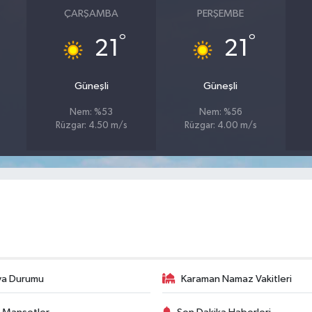
ÇARŞAMBA
PERŞEMBE
°
°
21
21
Güneşli
Güneşli
Nem: %53
Nem: %56
Rüzgar: 4.50 m/s
Rüzgar: 4.00 m/s
va Durumu
Karaman Namaz Vakitleri