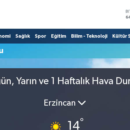
B
6
D
4
E
nomi
Sağlık
Spor
Eğitim
Bilim - Teknoloji
Kültür 
5
S
u
6
G
6
B
1
ün, Yarın ve 1 Haftalık Hava D
Erzincan
°
14