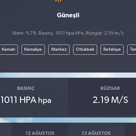
Güneşli
Nem: %79, Basınç: 1011 hpa hPa, Rüzgar: 2.19 m/s
Kemah
Kemaliye
Merkez
Otlukbeli
Refahiye
Te
BASINÇ
RÜZGAR
1011 HPA
2.19 M/S
hpa
12 AĞUSTOS
13 AĞUSTOS