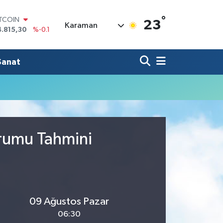
°
ITCOIN
23
Karaman
4.815,30
%-0.1
OLAR
7,7436
%0.18
URO
Sanat
5,2510
%0.32
TERLİN
4,4811
%0.38
RAM ALTIN
660.55
%0
İST100
3.779
%-14
urumu Tahmini
09 Ağustos Pazar
06:30