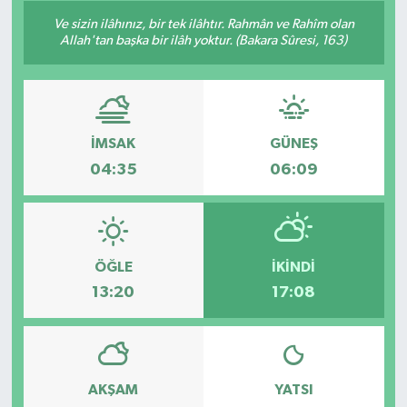
Ve sizin ilâhınız, bir tek ilâhtır. Rahmân ve Rahîm olan
Siyaset
Allah'tan başka bir ilâh yoktur. (Bakara Sûresi, 163)
Spor
Vefat Edenler
İMSAK
GÜNEŞ
04:35
06:09
Video Galeri
Yaşam
ÖĞLE
İKINDI
13:20
17:08
AKŞAM
YATSI