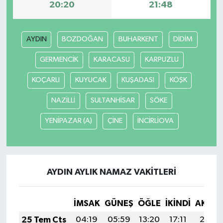
20:20
21:48
AYDIN
BOZDOĞAN
BUHARKENT
DİDİM
GERMENCİK
KARACASU
KARPUZLU
KOÇARLI
KUYUCAK
KUŞADASI
KÖŞK
NAZİLLİ
SULTANHİSAR
SÖKE
YENİPAZAR (A)
ÇİNE
İNCİRLİOVA
AYDIN AYLIK NAMAZ VAKITLERI
İMSAK
GÜNEŞ
ÖĞLE
İKINDI
AKŞA
25 Tem Cts
04:19
05:59
13:20
17:11
20:31