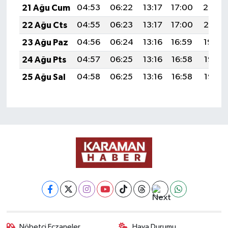
21 Ağu Cum
04:53
06:22
13:17
17:00
20:02
22 Ağu Cts
04:55
06:23
13:17
17:00
20:01
23 Ağu Paz
04:56
06:24
13:16
16:59
19:59
24 Ağu Pts
04:57
06:25
13:16
16:58
19:58
25 Ağu Sal
04:58
06:25
13:16
16:58
19:56
Nöbetçi Eczaneler
Hava Durumu