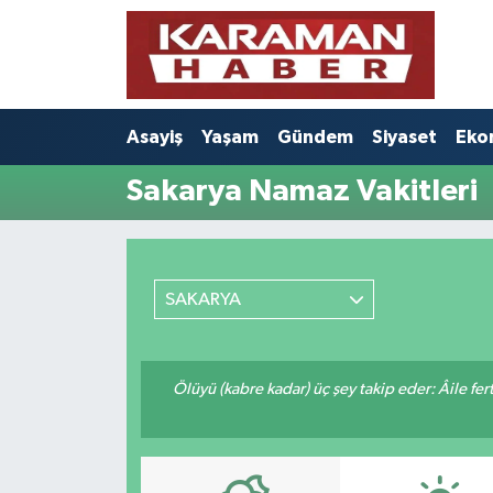
Asayiş
Nöbetçi Eczaneler
Asayiş
Yaşam
Gündem
Siyaset
Eko
Bilim - Teknoloji
Hava Durumu
Sakarya Namaz Vakitleri
Eğitim
Karaman Namaz Vakitleri
Ekonomi
Trafik Durumu
SAKARYA
Foto Galeri
Süper Lig Puan Durumu ve Fikstür
Gündem
Tüm Manşetler
Ölüyü (kabre kadar) üç şey takip eder: Âile fertle
Kültür Sanat
Son Dakika Haberleri
Sağlık
Haber Arşivi