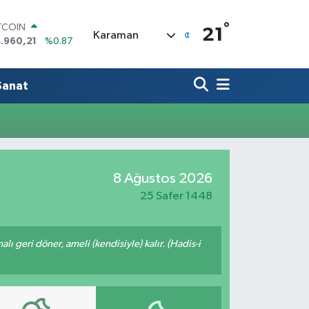
°
TCOIN
21
Karaman
.960,21
%0.87
OLAR
,7436
%0.18
URO
Sanat
,2510
%0.32
ERLİN
,4811
%0.38
AM ALTIN
660.55
%0.03
ST100
8 Ağustos 2026
.779
%-14
25 Safer 1448
malı geri döner, ameli (kendisiyle) kalır. (Hadis-i