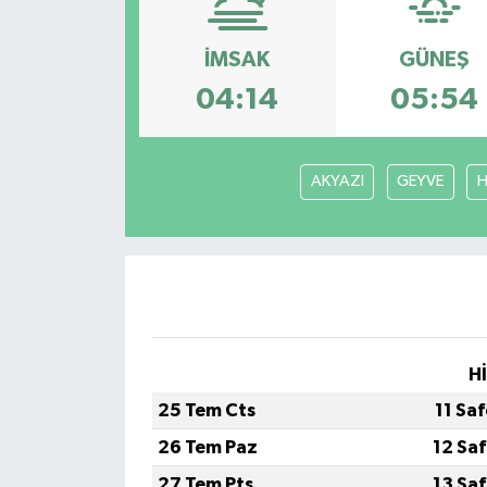
Siyaset
İMSAK
GÜNEŞ
04:14
05:54
Spor
Vefat Edenler
AKYAZI
GEYVE
H
Video Galeri
Yaşam
H
25 Tem Cts
11 Sa
26 Tem Paz
12 Sa
27 Tem Pts
13 Sa