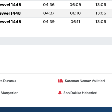
levvel 1448
04:36
06:09
13:06
levvel 1448
04:37
06:10
13:06
levvel 1448
04:39
06:11
13:06
va Durumu
Karaman Namaz Vakitleri
 Manşetler
Son Dakika Haberleri