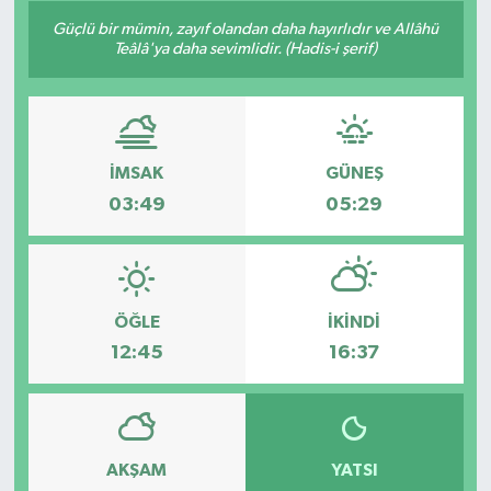
Güçlü bir mümin, zayıf olandan daha hayırlıdır ve Allâhü
Siyaset
Teâlâ'ya daha sevimlidir. (Hadis-i şerif)
Spor
Vefat Edenler
İMSAK
GÜNEŞ
03:49
05:29
Video Galeri
Yaşam
ÖĞLE
İKINDI
12:45
16:37
AKŞAM
YATSI