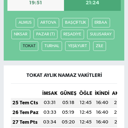
19:51
21:24
ALMUS
ARTOVA
BAŞÇİFTLİK
ERBAA
NİKSAR
PAZAR (T)
REŞADİYE
SULUSARAY
TOKAT
TURHAL
YEŞİLYURT
ZİLE
TOKAT AYLIK NAMAZ VAKITLERI
İMSAK
GÜNEŞ
ÖĞLE
İKINDI
AKŞA
25 Tem Cts
03:31
05:18
12:45
16:40
20:03
26 Tem Paz
03:33
05:19
12:45
16:40
20:02
27 Tem Pts
03:34
05:20
12:45
16:40
20:01