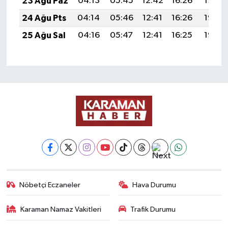
23 Ağu Paz
04:13
05:45
12:42
16:26
19:28
24 Ağu Pts
04:14
05:46
12:41
16:26
19:26
25 Ağu Sal
04:16
05:47
12:41
16:25
19:25
Nöbetçi Eczaneler
Hava Durumu
Karaman Namaz Vakitleri
Trafik Durumu