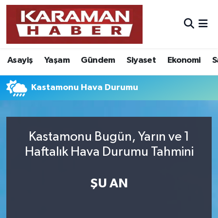
Asayiş
Nöbetçi Eczaneler
Asayiş
Yaşam
Gündem
Siyaset
Ekonomi
S
Bilim - Teknoloji
Hava Durumu
Eğitim
Karaman Namaz Vakitleri
Kastamonu Hava Durumu
Ekonomi
Trafik Durumu
Kastamonu Bugün, Yarın ve 1
Foto Galeri
Süper Lig Puan Durumu ve Fikstür
Haftalık Hava Durumu Tahmini
Gündem
Tüm Manşetler
ŞU AN
Kültür Sanat
Son Dakika Haberleri
Sağlık
Haber Arşivi