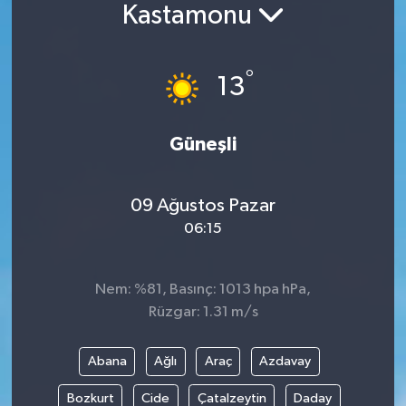
Kastamonu
Siyaset
°
Spor
13
Vefat Edenler
Güneşli
Video Galeri
09 Ağustos Pazar
Yaşam
06:15
Nem: %81, Basınç: 1013 hpa hPa,
Rüzgar: 1.31 m/s
Abana
Ağlı
Araç
Azdavay
Bozkurt
Cide
Çatalzeytin
Daday