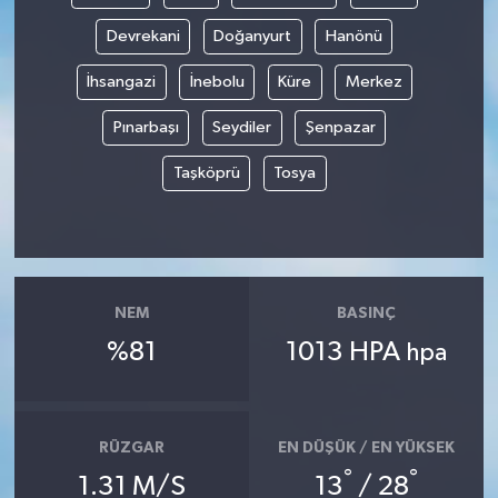
Devrekani
Doğanyurt
Hanönü
İhsangazi
İnebolu
Küre
Merkez
Pınarbaşı
Seydiler
Şenpazar
Taşköprü
Tosya
NEM
BASINÇ
%81
1013 HPA
hpa
RÜZGAR
EN DÜŞÜK / EN YÜKSEK
°
°
1.31 M/S
13
/ 28