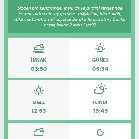
Sizden biri kendisinde, malında veya (din) kardeşinde
Siyaset
hoşuna giden bir şey görürse "mâşâallah, bârekallâh,
Allah mübarek etsin" diyerek bereketle dua etsin. Çünkü
nazar, haktır. (Hadis-i şerif)
Spor
Vefat Edenler
Video Galeri
İMSAK
GÜNEŞ
03:50
05:34
Yaşam
ÖĞLE
İKINDI
12:53
16:46