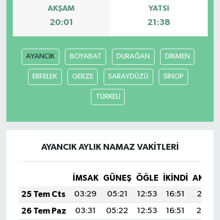
AKŞAM
YATSI
20:01
21:38
AYANCIK
BOYABAT
DURAĞAN
DİKMEN
ERFELEK
GERZE
SARAYDÜZÜ
SİNOP
TÜRKELİ
AYANCIK AYLIK NAMAZ VAKITLERI
İMSAK
GÜNEŞ
ÖĞLE
İKINDI
AKŞA
25 Tem Cts
03:29
05:21
12:53
16:51
20:15
26 Tem Paz
03:31
05:22
12:53
16:51
20:14