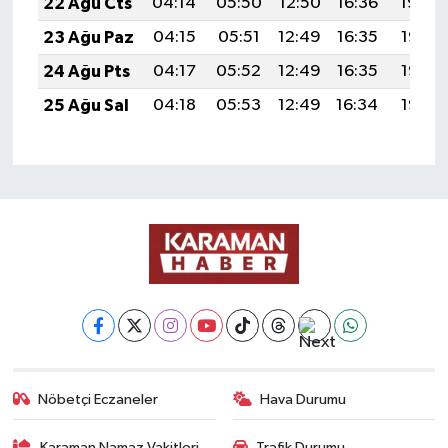
22 Ağu Cts
04:14
05:50
12:50
16:36
19:40
23 Ağu Paz
04:15
05:51
12:49
16:35
19:38
24 Ağu Pts
04:17
05:52
12:49
16:35
19:37
25 Ağu Sal
04:18
05:53
12:49
16:34
19:35
Nöbetçi Eczaneler
Hava Durumu
Karaman Namaz Vakitleri
Trafik Durumu