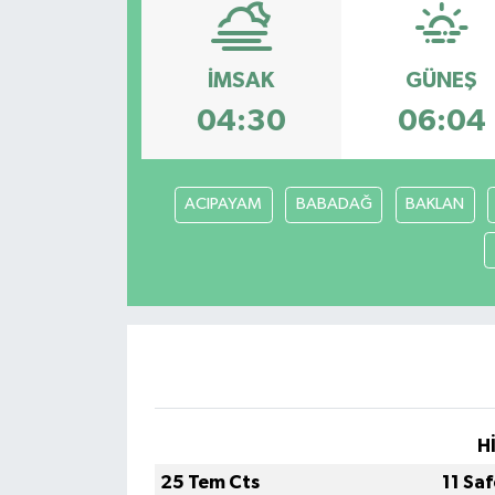
Siyaset
İMSAK
GÜNEŞ
Spor
04:30
06:04
Vefat Edenler
ACIPAYAM
BABADAĞ
BAKLAN
Video Galeri
Yaşam
H
25 Tem Cts
11 Sa