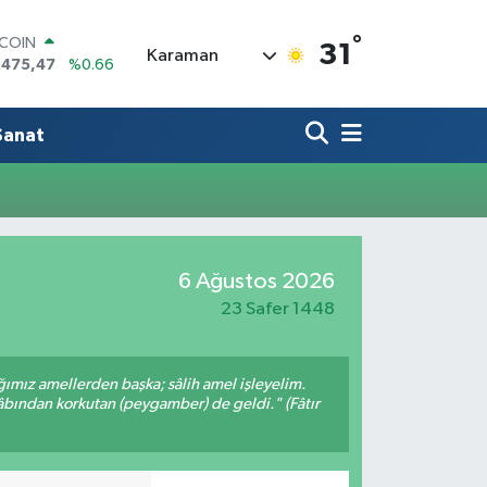
°
TCOIN
31
Karaman
.475,47
%0.66
LAR
,5986
%0.06
RO
Sanat
,0700
%0.1
ERLİN
,2438
%0.21
AM ALTIN
18.23
%0.39
ST100
6 Ağustos 2026
.703
%0
23 Safer 1448
ığımız amellerden başka; sâlih amel işleyelim.
bından korkutan (peygamber) de geldi." (Fâtır