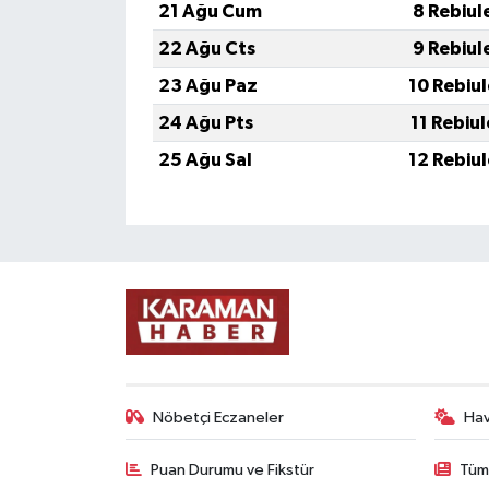
21 Ağu Cum
8 Rebiul
22 Ağu Cts
9 Rebiul
23 Ağu Paz
10 Rebiu
24 Ağu Pts
11 Rebiu
25 Ağu Sal
12 Rebiu
Nöbetçi Eczaneler
Ha
Puan Durumu ve Fikstür
Tüm