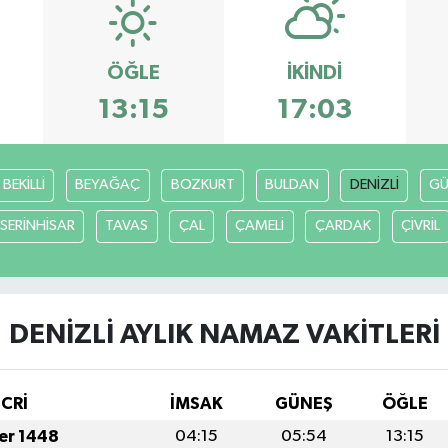
ÖĞLE
İKINDI
13:15
17:03
BEKİLLİ
BEYAĞAÇ
BOZKURT
BULDAN
DENİZLİ
GÜ
SERİNHİSAR
TAVAS
ÇAL
ÇAMELİ
ÇARDAK
ÇİVRİL
DENİZLİ AYLIK NAMAZ VAKITLERI
İCRİ
İMSAK
GÜNEŞ
ÖĞLE
fer 1448
04:15
05:54
13:15