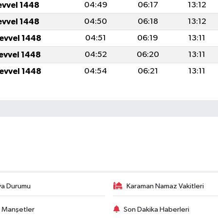
evvel 1448
04:49
06:17
13:12
evvel 1448
04:50
06:18
13:12
levvel 1448
04:51
06:19
13:11
levvel 1448
04:52
06:20
13:11
levvel 1448
04:54
06:21
13:11
va Durumu
Karaman Namaz Vakitleri
 Manşetler
Son Dakika Haberleri