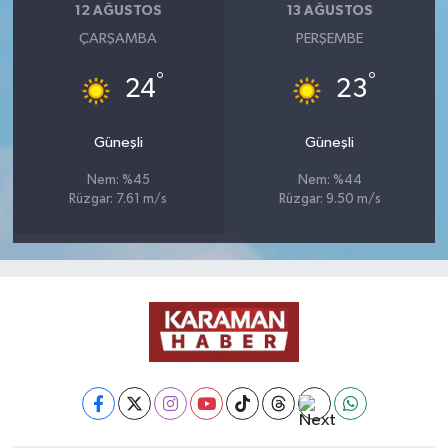
12 AĞUSTOS
13 AĞUSTOS
ÇARŞAMBA
PERŞEMBE
°
°
24
23
Güneşli
Güneşli
Nem: %45
Nem: %44
Rüzgar: 7.61 m/s
Rüzgar: 9.50 m/s