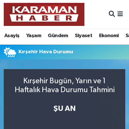
Asayiş
Nöbetçi Eczaneler
Asayiş
Yaşam
Gündem
Siyaset
Ekonomi
S
Bilim - Teknoloji
Hava Durumu
Eğitim
Karaman Namaz Vakitleri
Kırşehir Hava Durumu
Ekonomi
Trafik Durumu
Kırşehir Bugün, Yarın ve 1
Foto Galeri
Süper Lig Puan Durumu ve Fikstür
Haftalık Hava Durumu Tahmini
Gündem
Tüm Manşetler
ŞU AN
Kültür Sanat
Son Dakika Haberleri
Sağlık
Haber Arşivi