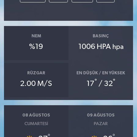
NEM
BASINÇ
%19
1006 HPA
hpa
RÜZGAR
EN DÜŞÜK / EN YÜKSEK
°
°
2.00 M/S
17
/ 32
08 AĞUSTOS
09 AĞUSTOS
CUMARTESI
PAZAR
°
°