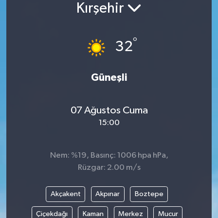
Kırşehir
Siyaset
°
Spor
32
Vefat Edenler
Güneşli
Video Galeri
07 Ağustos Cuma
Yaşam
15:00
Nem: %19, Basınç: 1006 hpa hPa,
Rüzgar: 2.00 m/s
Akçakent
Akpınar
Boztepe
Çiçekdağı
Kaman
Merkez
Mucur