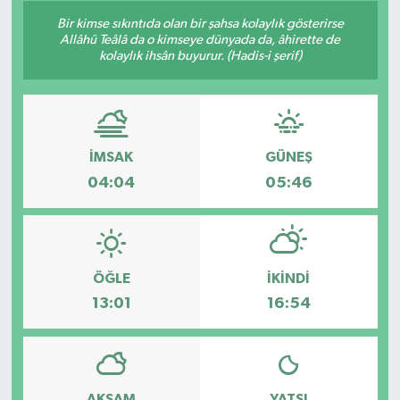
Bir kimse sıkıntıda olan bir şahsa kolaylık gösterirse
Siyaset
Allâhü Teâlâ da o kimseye dünyada da, âhirette de
kolaylık ihsân buyurur. (Hadis-i şerif)
Spor
Vefat Edenler
İMSAK
GÜNEŞ
Video Galeri
04:04
05:46
Yaşam
ÖĞLE
İKINDI
13:01
16:54
AKŞAM
YATSI