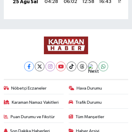
25 Ağu Sal
04:28
06:02
12:58
16:43
19:44
Nöbetçi Eczaneler
Hava Durumu
Karaman Namaz Vakitleri
Trafik Durumu
Puan Durumu ve Fikstür
Tüm Manşetler
Son Dakika Haberleri
Haber Arşivi