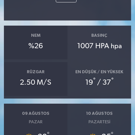
NEM
BASINÇ
%26
1007 HPA
hpa
RÜZGAR
EN DÜŞÜK / EN YÜKSEK
°
°
2.50 M/S
19
/ 37
09 AĞUSTOS
10 AĞUSTOS
PAZAR
PAZARTESI
°
°