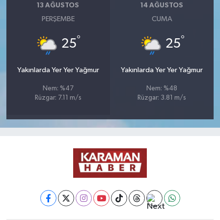
13 AĞUSTOS
14 AĞUSTOS
PERŞEMBE
CUMA
°
°
25
25
Yakınlarda Yer Yer Yağmur
Yakınlarda Yer Yer Yağmur
Nem: %47
Nem: %48
Rüzgar: 7.11 m/s
Rüzgar: 3.81 m/s