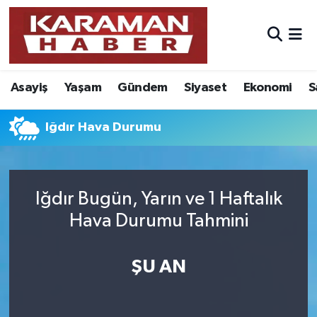
Asayiş
Nöbetçi Eczaneler
Asayiş
Yaşam
Gündem
Siyaset
Ekonomi
S
Bilim - Teknoloji
Hava Durumu
Eğitim
Karaman Namaz Vakitleri
Iğdır Hava Durumu
Ekonomi
Trafik Durumu
Iğdır Bugün, Yarın ve 1 Haftalık
Foto Galeri
Süper Lig Puan Durumu ve Fikstür
Hava Durumu Tahmini
Gündem
Tüm Manşetler
ŞU AN
Kültür Sanat
Son Dakika Haberleri
Sağlık
Haber Arşivi