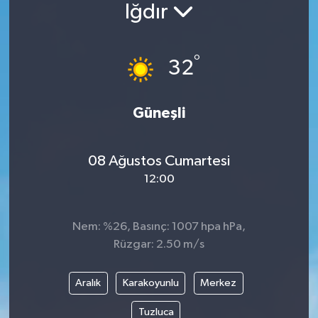
Iğdır
Siyaset
°
Spor
32
Vefat Edenler
Güneşli
Video Galeri
08 Ağustos Cumartesi
Yaşam
12:00
Nem: %26, Basınç: 1007 hpa hPa,
Rüzgar: 2.50 m/s
Aralık
Karakoyunlu
Merkez
Tuzluca