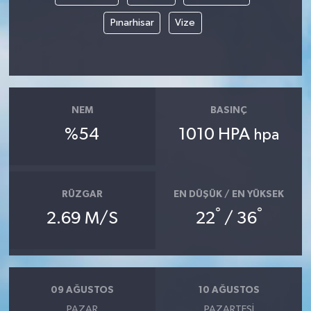
Pınarhisar
Vize
NEM
BASINÇ
%54
1010 HPA
hpa
RÜZGAR
EN DÜŞÜK / EN YÜKSEK
°
°
2.69 M/S
22
/ 36
09 AĞUSTOS
10 AĞUSTOS
PAZAR
PAZARTESI