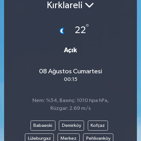
Kırklareli
Siyaset
°
Spor
22
Vefat Edenler
Açık
Video Galeri
08 Ağustos Cumartesi
Yaşam
00:15
Nem: %54, Basınç: 1010 hpa hPa,
Rüzgar: 2.69 m/s
Babaeski
Demirköy
Kofçaz
Lüleburgaz
Merkez
Pehlivanköy