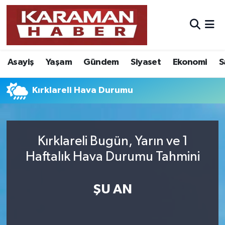
Asayiş
Nöbetçi Eczaneler
Asayiş
Yaşam
Gündem
Siyaset
Ekonomi
S
Bilim - Teknoloji
Hava Durumu
Eğitim
Karaman Namaz Vakitleri
Kırklareli Hava Durumu
Ekonomi
Trafik Durumu
Kırklareli Bugün, Yarın ve 1
Foto Galeri
Süper Lig Puan Durumu ve Fikstür
Haftalık Hava Durumu Tahmini
Gündem
Tüm Manşetler
ŞU AN
Kültür Sanat
Son Dakika Haberleri
Sağlık
Haber Arşivi