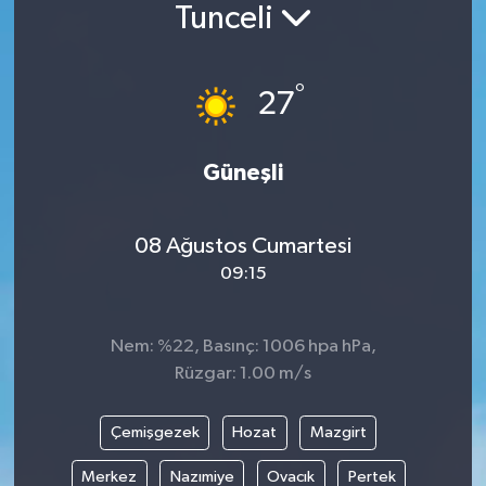
Tunceli
Siyaset
°
Spor
27
Vefat Edenler
Güneşli
Video Galeri
08 Ağustos Cumartesi
Yaşam
09:15
Nem: %22, Basınç: 1006 hpa hPa,
Rüzgar: 1.00 m/s
Çemişgezek
Hozat
Mazgirt
Merkez
Nazımiye
Ovacık
Pertek