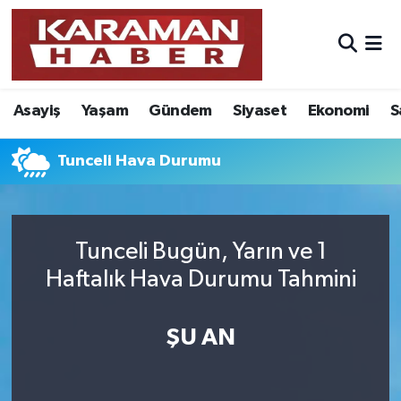
Asayiş
Nöbetçi Eczaneler
Asayiş
Yaşam
Gündem
Siyaset
Ekonomi
S
Bilim - Teknoloji
Hava Durumu
Eğitim
Karaman Namaz Vakitleri
Tunceli Hava Durumu
Ekonomi
Trafik Durumu
Tunceli Bugün, Yarın ve 1
Foto Galeri
Süper Lig Puan Durumu ve Fikstür
Haftalık Hava Durumu Tahmini
Gündem
Tüm Manşetler
ŞU AN
Kültür Sanat
Son Dakika Haberleri
Sağlık
Haber Arşivi