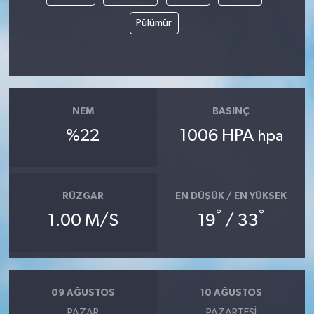
Pülümür
NEM
BASINÇ
%22
1006 HPA
hpa
RÜZGAR
EN DÜŞÜK / EN YÜKSEK
°
°
1.00 M/S
19
/ 33
09 AĞUSTOS
10 AĞUSTOS
PAZAR
PAZARTESI