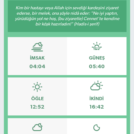
Kim bir hastayı veya Allah için sevdiği kardeşini ziyaret
Siyaset
ederse, bir melek, ona şöyle nidâ eder: "Ne iyi yaptın,
yürüdüğün yol ne hoş, (bu ziyaretle) Cennet'te kendine
bir köşk hazırladın!" (Hadis-i şerif)
Spor
Vefat Edenler
Video Galeri
İMSAK
GÜNEŞ
04:04
05:40
Yaşam
ÖĞLE
İKINDI
12:52
16:42