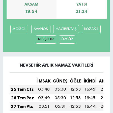
AKŞAM
YATSI
19:54
21:24
ACIGÖL
AVANOS
HACIBEKTAŞ
KOZAKLI
NEVŞEHİR
ÜRGÜP
NEVŞEHİR AYLIK NAMAZ VAKITLERI
İMSAK
GÜNEŞ
ÖĞLE
İKINDI
AKŞA
25 Tem Cts
03:48
05:30
12:53
16:45
20:06
26 Tem Paz
03:49
05:30
12:53
16:45
20:05
27 Tem Pts
03:51
05:31
12:53
16:44
20:04