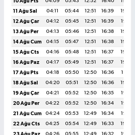
10 Ağu Pts
04:09
05:43
12:52
16:40
19:50
11 Ağu Sal
04:11
05:44
12:51
16:39
19:49
12 Ağu Çar
04:12
05:45
12:51
16:39
19:47
13 Ağu Per
04:13
05:46
12:51
16:38
19:46
14 Ağu Cum
04:15
05:47
12:51
16:38
19:45
15 Ağu Cts
04:16
05:48
12:51
16:37
19:44
16 Ağu Paz
04:17
05:49
12:51
16:37
19:42
17 Ağu Pts
04:18
05:50
12:50
16:36
19:41
18 Ağu Sal
04:20
05:51
12:50
16:36
19:40
19 Ağu Çar
04:21
05:52
12:50
16:35
19:38
20 Ağu Per
04:22
05:52
12:50
16:34
19:37
21 Ağu Cum
04:24
05:53
12:49
16:34
19:36
22 Ağu Cts
04:25
05:54
12:49
16:33
19:34
23 Ağu Paz
04:26
05:55
12:49
16:32
19:33