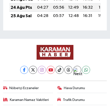
24 Ağu Pts
04:27
05:56
12:49
16:32
19:31
25 Ağu Sal
04:28
05:57
12:48
16:31
19:30
Nöbetçi Eczaneler
Hava Durumu
Karaman Namaz Vakitleri
Trafik Durumu