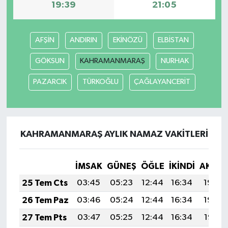
19:39
21:05
AFŞİN
ANDIRIN
EKİNÖZÜ
ELBİSTAN
GÖKSUN
KAHRAMANMARAŞ
NURHAK
PAZARCIK
TÜRKOĞLU
ÇAĞLAYANCERİT
KAHRAMANMARAŞ AYLIK NAMAZ VAKITLERI
İMSAK
GÜNEŞ
ÖĞLE
İKINDI
AKŞA
25 Tem Cts
03:45
05:23
12:44
16:34
19:54
26 Tem Paz
03:46
05:24
12:44
16:34
19:54
27 Tem Pts
03:47
05:25
12:44
16:34
19:53