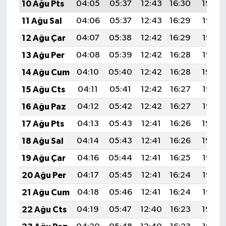
10 Ağu Pts
04:05
05:37
12:43
16:30
19:39
11 Ağu Sal
04:06
05:37
12:43
16:29
19:38
12 Ağu Çar
04:07
05:38
12:42
16:29
19:37
13 Ağu Per
04:08
05:39
12:42
16:28
19:35
14 Ağu Cum
04:10
05:40
12:42
16:28
19:34
15 Ağu Cts
04:11
05:41
12:42
16:27
19:33
16 Ağu Paz
04:12
05:42
12:42
16:27
19:32
17 Ağu Pts
04:13
05:43
12:41
16:26
19:30
18 Ağu Sal
04:14
05:43
12:41
16:26
19:29
19 Ağu Çar
04:16
05:44
12:41
16:25
19:28
20 Ağu Per
04:17
05:45
12:41
16:24
19:27
21 Ağu Cum
04:18
05:46
12:41
16:24
19:25
22 Ağu Cts
04:19
05:47
12:40
16:23
19:24