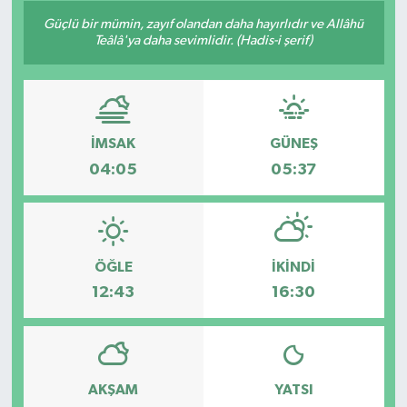
Güçlü bir mümin, zayıf olandan daha hayırlıdır ve Allâhü
Siyaset
Teâlâ'ya daha sevimlidir. (Hadis-i şerif)
Spor
Vefat Edenler
İMSAK
GÜNEŞ
04:05
05:37
Video Galeri
Yaşam
ÖĞLE
İKINDI
12:43
16:30
AKŞAM
YATSI