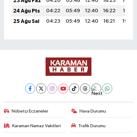
23 Ağu Paz
04:20
05:48
12:40
16:23
19:22
24 Ağu Pts
04:22
05:49
12:40
16:22
19:21
25 Ağu Sal
04:23
05:49
12:40
16:21
19:20
Nöbetçi Eczaneler
Hava Durumu
Karaman Namaz Vakitleri
Trafik Durumu