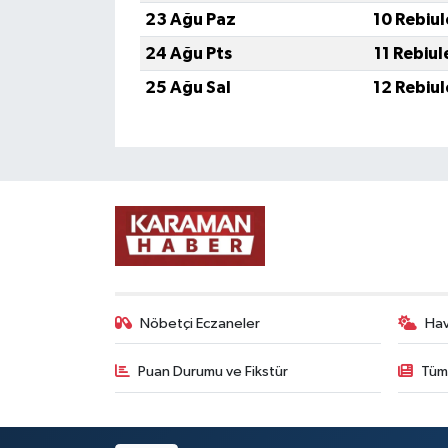
23 Ağu Paz
10 Rebiu
24 Ağu Pts
11 Rebiu
25 Ağu Sal
12 Rebiu
Nöbetçi Eczaneler
Ha
Puan Durumu ve Fikstür
Tüm