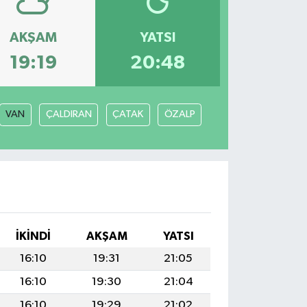
AKŞAM
YATSI
19:19
20:48
VAN
ÇALDIRAN
ÇATAK
ÖZALP
İKINDI
AKŞAM
YATSI
16:10
19:31
21:05
16:10
19:30
21:04
16:10
19:29
21:02