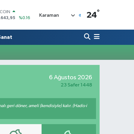
°
TCOIN
24
Karaman
.643,95
%0.16
LAR
,6006
%0.06
RO
Sanat
,0250
%0.02
ERLİN
,2398
%0.2
AM ALTIN
00.87
%0.12
ST100
6 Ağustos 2026
.799
%70
23 Safer 1448
malı geri döner, ameli (kendisiyle) kalır. (Hadis-i