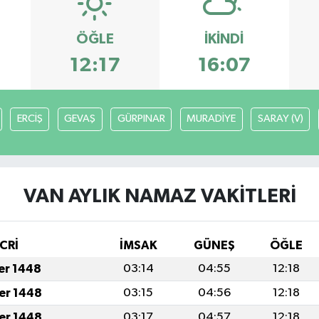
ÖĞLE
İKINDI
12:17
16:07
ERCİŞ
GEVAŞ
GÜRPINAR
MURADİYE
SARAY (V)
VAN AYLIK NAMAZ VAKITLERI
CRİ
İMSAK
GÜNEŞ
ÖĞLE
fer 1448
03:14
04:55
12:18
fer 1448
03:15
04:56
12:18
fer 1448
03:17
04:57
12:18