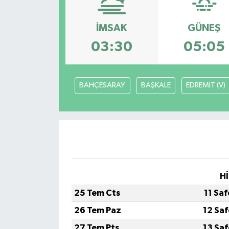
Siyaset
İMSAK
GÜNEŞ
03:30
05:05
Spor
Vefat Edenler
BAHÇESARAY
BAŞKALE
EDREMİT (V)
Video Galeri
Yaşam
Hİ
25 Tem Cts
11 Sa
26 Tem Paz
12 Sa
27 Tem Pts
13 Sa