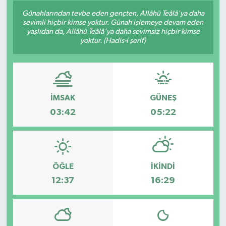
Günahlarından tevbe eden gençten, Allâhü Teâlâ'ya daha
Siyaset
sevimli hiçbir kimse yoktur. Günah işlemeye devam eden
yaşlıdan da, Allâhü Teâlâ'ya daha sevimsiz hiçbir kimse
yoktur. (Hadis-i şerif)
Spor
Vefat Edenler
Video Galeri
İMSAK
GÜNEŞ
03:42
05:22
Yaşam
ÖĞLE
İKINDI
12:37
16:29