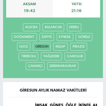
AKŞAM
YATSI
19:42
21:16
ALUCRA
BULANCAK
DERELİ
DOĞANKENT
ESPİYE
EYNESİL
GÖRELE
GÜCE
GİRESUN
KEŞAP
PİRAZİZ
TİREBOLU
YAĞLIDERE
ÇAMOLUK
ÇANAKÇI
ŞEBİNKARAHİSAR
GİRESUN AYLIK NAMAZ VAKITLERI
İMSAK
GÜNEŞ
ÖĞLE
İKINDI
AKŞA