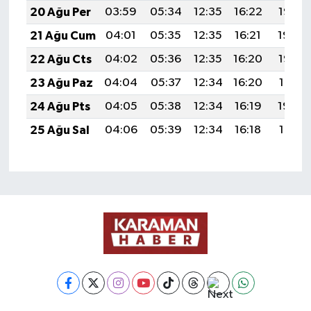
20 Ağu Per
03:59
05:34
12:35
16:22
19:26
21 Ağu Cum
04:01
05:35
12:35
16:21
19:24
22 Ağu Cts
04:02
05:36
12:35
16:20
19:23
23 Ağu Paz
04:04
05:37
12:34
16:20
19:21
24 Ağu Pts
04:05
05:38
12:34
16:19
19:20
25 Ağu Sal
04:06
05:39
12:34
16:18
19:18