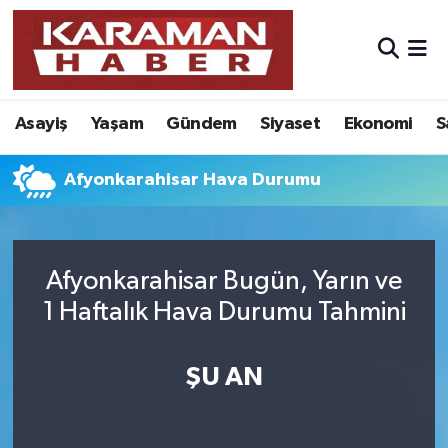
Asayiş
Nöbetçi Eczaneler
Asayiş
Yaşam
Gündem
Siyaset
Ekonomi
S
Bilim - Teknoloji
Hava Durumu
Eğitim
Karaman Namaz Vakitleri
Afyonkarahisar Hava Durumu
Ekonomi
Trafik Durumu
Afyonkarahisar Bugün, Yarın ve
Foto Galeri
Süper Lig Puan Durumu ve Fikstür
1 Haftalık Hava Durumu Tahmini
Gündem
Tüm Manşetler
ŞU AN
Kültür Sanat
Son Dakika Haberleri
Sağlık
Haber Arşivi