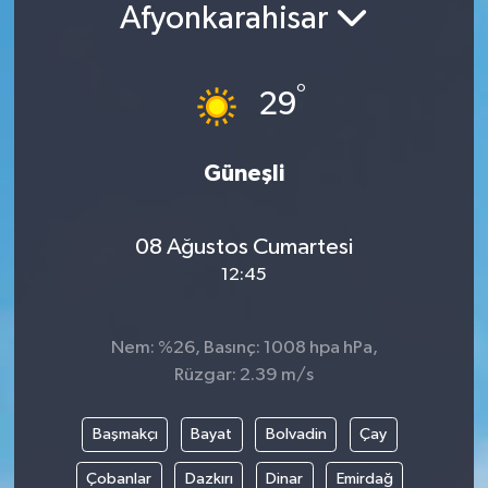
Afyonkarahisar
Siyaset
°
Spor
29
Vefat Edenler
Güneşli
Video Galeri
08 Ağustos Cumartesi
Yaşam
12:45
Nem: %26, Basınç: 1008 hpa hPa,
Rüzgar: 2.39 m/s
Başmakçı
Bayat
Bolvadin
Çay
Çobanlar
Dazkırı
Dinar
Emirdağ