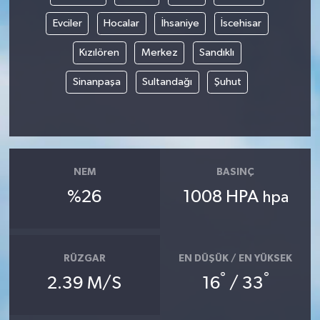
Evciler
Hocalar
İhsaniye
İscehisar
Kızılören
Merkez
Sandıklı
Sinanpaşa
Sultandağı
Şuhut
NEM
BASINÇ
%26
1008 HPA
hpa
RÜZGAR
EN DÜŞÜK / EN YÜKSEK
°
°
2.39 M/S
16
/ 33