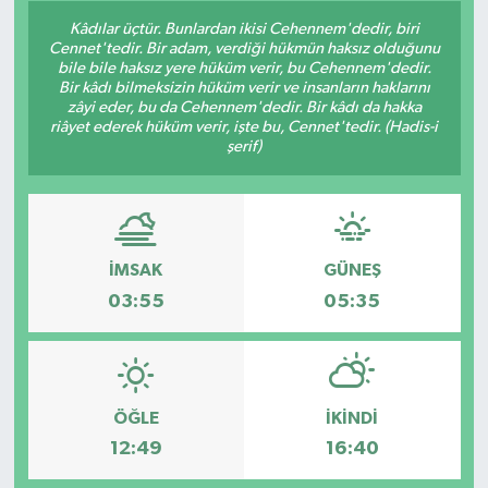
Kâdılar üçtür. Bunlardan ikisi Cehennem'dedir, biri
Siyaset
Cennet'tedir. Bir adam, verdiği hükmün haksız olduğunu
bile bile haksız yere hüküm verir, bu Cehennem'dedir.
Bir kâdı bilmeksizin hüküm verir ve insanların haklarını
Spor
zâyi eder, bu da Cehennem'dedir. Bir kâdı da hakka
riâyet ederek hüküm verir, işte bu, Cennet'tedir. (Hadis-i
şerif)
Vefat Edenler
Video Galeri
Yaşam
İMSAK
GÜNEŞ
03:55
05:35
ÖĞLE
İKINDI
12:49
16:40