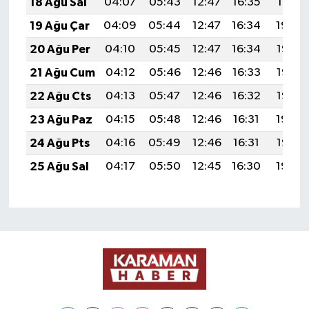
18 Ağu Sal
04:07
05:43
12:47
16:35
19:41
19 Ağu Çar
04:09
05:44
12:47
16:34
19:40
20 Ağu Per
04:10
05:45
12:47
16:34
19:38
21 Ağu Cum
04:12
05:46
12:46
16:33
19:37
22 Ağu Cts
04:13
05:47
12:46
16:32
19:35
23 Ağu Paz
04:15
05:48
12:46
16:31
19:34
24 Ağu Pts
04:16
05:49
12:46
16:31
19:32
25 Ağu Sal
04:17
05:50
12:45
16:30
19:30