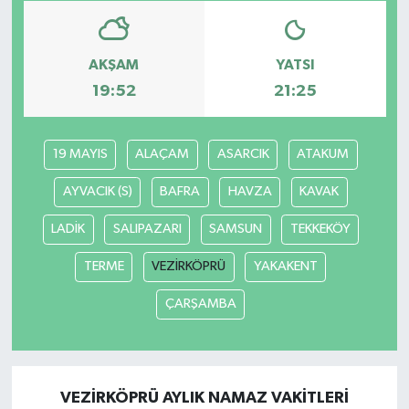
AKŞAM
YATSI
19:52
21:25
19 MAYIS
ALAÇAM
ASARCIK
ATAKUM
AYVACIK (S)
BAFRA
HAVZA
KAVAK
LADİK
SALIPAZARI
SAMSUN
TEKKEKÖY
TERME
VEZİRKÖPRÜ
YAKAKENT
ÇARŞAMBA
VEZİRKÖPRÜ AYLIK NAMAZ VAKITLERI