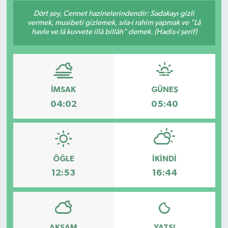
Dört şey, Cennet hazinelerindendir: Sadakayı gizli
Siyaset
vermek, musibeti gizlemek, sıla-i rahim yapmak ve "Lâ
havle ve lâ kuvvete illâ billâh" demek. (Hadis-i şerif)
Spor
Vefat Edenler
İMSAK
GÜNEŞ
Video Galeri
04:02
05:40
Yaşam
ÖĞLE
İKINDI
12:53
16:44
AKŞAM
YATSI