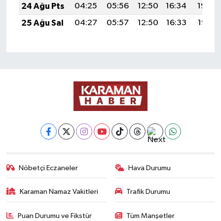
24 Ağu Pts
04:25
05:56
12:50
16:34
19:34
25 Ağu Sal
04:27
05:57
12:50
16:33
19:32
Nöbetçi Eczaneler
Hava Durumu
Karaman Namaz Vakitleri
Trafik Durumu
Puan Durumu ve Fikstür
Tüm Manşetler