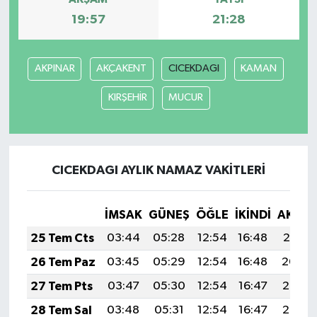
19:57
21:28
AKPINAR
AKÇAKENT
CICEKDAGI
KAMAN
KIRŞEHİR
MUCUR
CICEKDAGI AYLIK NAMAZ VAKITLERI
İMSAK
GÜNEŞ
ÖĞLE
İKINDI
AKŞA
25 Tem Cts
03:44
05:28
12:54
16:48
20:10
26 Tem Paz
03:45
05:29
12:54
16:48
20:09
27 Tem Pts
03:47
05:30
12:54
16:47
20:08
28 Tem Sal
03:48
05:31
12:54
16:47
20:07