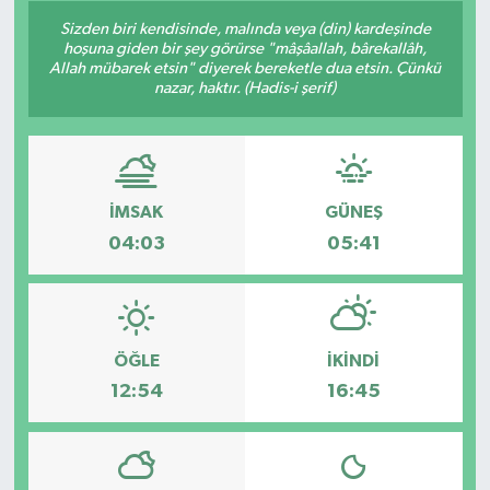
Sizden biri kendisinde, malında veya (din) kardeşinde
Siyaset
hoşuna giden bir şey görürse "mâşâallah, bârekallâh,
Allah mübarek etsin" diyerek bereketle dua etsin. Çünkü
nazar, haktır. (Hadis-i şerif)
Spor
Vefat Edenler
Video Galeri
İMSAK
GÜNEŞ
04:03
05:41
Yaşam
ÖĞLE
İKINDI
12:54
16:45