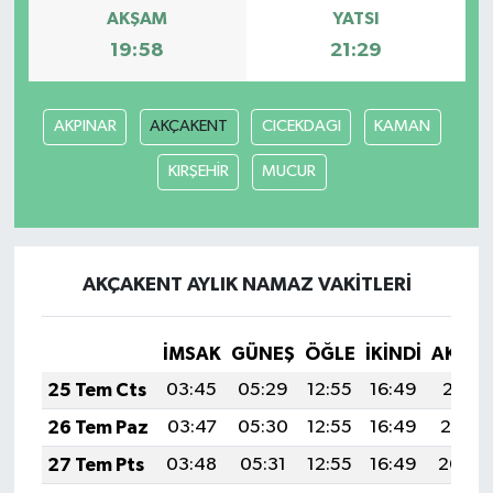
AKŞAM
YATSI
19:58
21:29
AKPINAR
AKÇAKENT
CICEKDAGI
KAMAN
KIRŞEHİR
MUCUR
AKÇAKENT AYLIK NAMAZ VAKITLERI
İMSAK
GÜNEŞ
ÖĞLE
İKINDI
AKŞA
25 Tem Cts
03:45
05:29
12:55
16:49
20:11
26 Tem Paz
03:47
05:30
12:55
16:49
20:10
27 Tem Pts
03:48
05:31
12:55
16:49
20:09