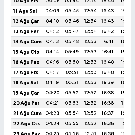
10 Ağu Pts
04:08
05:44
12:54
16:44
19:54
11 Ağu Sal
04:09
05:45
12:54
16:43
19:53
12 Ağu Çar
04:10
05:46
12:54
16:43
19:52
13 Ağu Per
04:12
05:47
12:54
16:42
19:50
14 Ağu Cum
04:13
05:48
12:53
16:41
19:49
15 Ağu Cts
04:14
05:49
12:53
16:41
19:48
16 Ağu Paz
04:16
05:50
12:53
16:40
19:47
17 Ağu Pts
04:17
05:51
12:53
16:40
19:45
18 Ağu Sal
04:19
05:51
12:53
16:39
19:44
19 Ağu Çar
04:20
05:52
12:52
16:38
19:42
20 Ağu Per
04:21
05:53
12:52
16:38
19:41
21 Ağu Cum
04:23
05:54
12:52
16:37
19:40
22 Ağu Cts
04:24
05:55
12:52
16:36
19:38
23 Ağu Paz
04:25
05:56
12:51
16:36
19:37