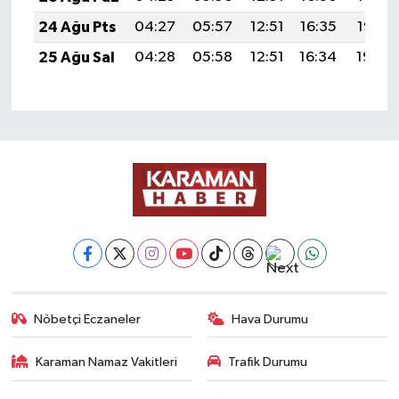
24 Ağu Pts
04:27
05:57
12:51
16:35
19:35
25 Ağu Sal
04:28
05:58
12:51
16:34
19:34
Nöbetçi Eczaneler
Hava Durumu
Karaman Namaz Vakitleri
Trafik Durumu