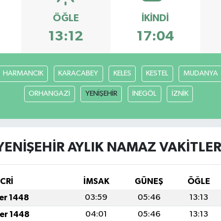
ÖĞLE
İKINDI
13:12
17:04
HARMANCIK
KARACABEY
KELES
KESTEL
MUDANYA
ORHANGAZİ
YENİŞEHİR
İNEGÖL
İZNİK
YENİŞEHİR AYLIK NAMAZ VAKITLER
İCRİ
İMSAK
GÜNEŞ
ÖĞLE
fer 1448
03:59
05:46
13:13
fer 1448
04:01
05:46
13:13