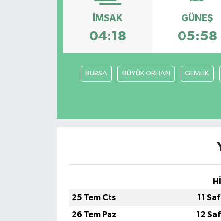
Siyaset
İMSAK
GÜNEŞ
04:18
05:58
Spor
Vefat Edenler
BURSA
BÜYÜK ORHAN
GEMLİK
Video Galeri
Yaşam
H
25 Tem Cts
11 Sa
26 Tem Paz
12 Sa