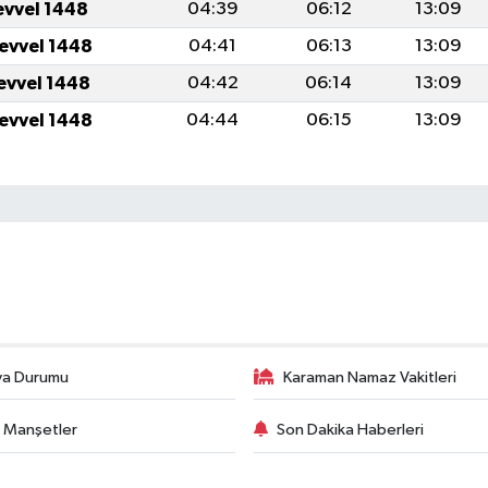
evvel 1448
04:39
06:12
13:09
levvel 1448
04:41
06:13
13:09
levvel 1448
04:42
06:14
13:09
levvel 1448
04:44
06:15
13:09
va Durumu
Karaman Namaz Vakitleri
 Manşetler
Son Dakika Haberleri