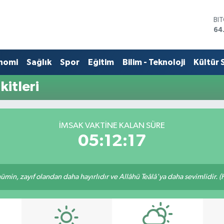
BI
64
DO
47
EU
nomi
Sağlık
Spor
Eğitim
Bilim - Teknoloji
Kültür 
55
ST
itleri
64
GR
65
Bİ
İMSAK VAKTINE KALAN SÜRE
13
05:12:17
min, zayıf olandan daha hayırlıdır ve Allâhü Teâlâ'ya daha sevimlidir. (H