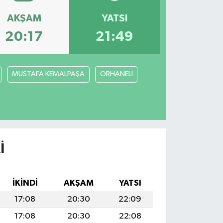
AKŞAM
YATSI
20:17
21:49
MUSTAFA KEMALPAŞA
ORHANELİ
I
İKINDI
AKŞAM
YATSI
17:08
20:30
22:09
17:08
20:30
22:08