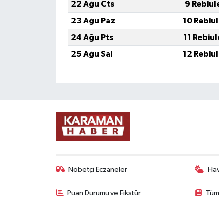
22 Ağu Cts
9 Rebiul
23 Ağu Paz
10 Rebiu
24 Ağu Pts
11 Rebiu
25 Ağu Sal
12 Rebiu
Nöbetçi Eczaneler
Ha
Puan Durumu ve Fikstür
Tüm