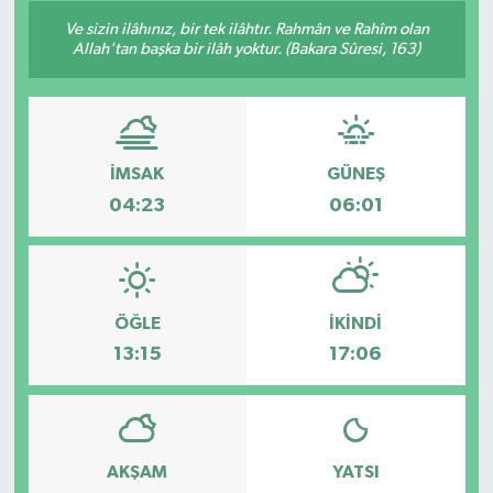
Ve sizin ilâhınız, bir tek ilâhtır. Rahmân ve Rahîm olan
Siyaset
Allah'tan başka bir ilâh yoktur. (Bakara Sûresi, 163)
Spor
Vefat Edenler
İMSAK
GÜNEŞ
04:23
06:01
Video Galeri
Yaşam
ÖĞLE
İKINDI
13:15
17:06
AKŞAM
YATSI