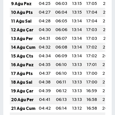
9 Ağu Paz
04:25
06:03
13:15
17:05
20:17
10 Ağu Pts
04:27
06:04
13:15
17:04
20:15
11 Ağu Sal
04:28
06:05
13:14
17:04
20:14
12 Ağu Çar
04:30
06:06
13:14
17:03
20:13
13 Ağu Per
04:31
06:07
13:14
17:03
20:11
14 Ağu Cum
04:32
06:08
13:14
17:02
20:10
15 Ağu Cts
04:34
06:09
13:14
17:02
20:09
16 Ağu Paz
04:35
06:10
13:13
17:01
20:07
17 Ağu Pts
04:37
06:10
13:13
17:00
20:06
18 Ağu Sal
04:38
06:11
13:13
17:00
20:05
19 Ağu Çar
04:39
06:12
13:13
16:59
20:03
20 Ağu Per
04:41
06:13
13:13
16:58
20:02
21 Ağu Cum
04:42
06:14
13:12
16:58
20:00