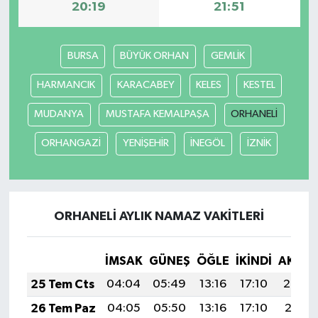
20:19
21:51
BURSA
BÜYÜK ORHAN
GEMLİK
HARMANCIK
KARACABEY
KELES
KESTEL
MUDANYA
MUSTAFA KEMALPAŞA
ORHANELİ
ORHANGAZİ
YENİŞEHİR
İNEGÖL
İZNİK
ORHANELİ AYLIK NAMAZ VAKITLERI
İMSAK
GÜNEŞ
ÖĞLE
İKINDI
AKŞA
25 Tem Cts
04:04
05:49
13:16
17:10
20:32
26 Tem Paz
04:05
05:50
13:16
17:10
20:31