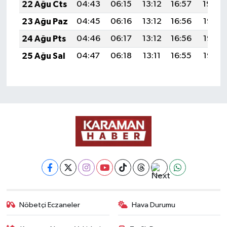
22 Ağu Cts
04:43
06:15
13:12
16:57
19:59
23 Ağu Paz
04:45
06:16
13:12
16:56
19:58
24 Ağu Pts
04:46
06:17
13:12
16:56
19:56
25 Ağu Sal
04:47
06:18
13:11
16:55
19:55
Nöbetçi Eczaneler
Hava Durumu