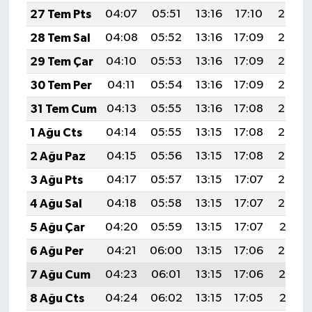
27 Tem Pts
04:07
05:51
13:16
17:10
20:30
28 Tem Sal
04:08
05:52
13:16
17:09
20:30
29 Tem Çar
04:10
05:53
13:16
17:09
20:29
30 Tem Per
04:11
05:54
13:16
17:09
20:28
31 Tem Cum
04:13
05:55
13:16
17:08
20:27
1 Ağu Cts
04:14
05:55
13:15
17:08
20:26
2 Ağu Paz
04:15
05:56
13:15
17:08
20:25
3 Ağu Pts
04:17
05:57
13:15
17:07
20:23
4 Ağu Sal
04:18
05:58
13:15
17:07
20:22
5 Ağu Çar
04:20
05:59
13:15
17:07
20:21
6 Ağu Per
04:21
06:00
13:15
17:06
20:20
7 Ağu Cum
04:23
06:01
13:15
17:06
20:19
8 Ağu Cts
04:24
06:02
13:15
17:05
20:18