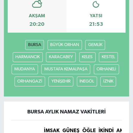
AKŞAM
YATSI
20:20
21:53
BURSA
BÜYÜK ORHAN
GEMLİK
HARMANCIK
KARACABEY
KELES
KESTEL
MUDANYA
MUSTAFA KEMALPAŞA
ORHANELİ
ORHANGAZİ
YENİŞEHİR
İNEGÖL
İZNİK
BURSA AYLIK NAMAZ VAKITLERI
İMSAK
GÜNEŞ
ÖĞLE
İKINDI
AKŞA