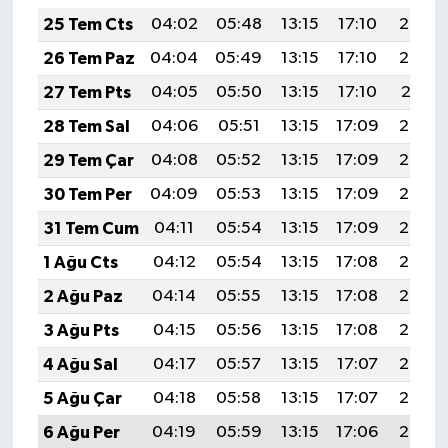
25 Tem Cts
04:02
05:48
13:15
17:10
20:33
26 Tem Paz
04:04
05:49
13:15
17:10
20:32
27 Tem Pts
04:05
05:50
13:15
17:10
20:31
28 Tem Sal
04:06
05:51
13:15
17:09
20:30
29 Tem Çar
04:08
05:52
13:15
17:09
20:29
30 Tem Per
04:09
05:53
13:15
17:09
20:28
31 Tem Cum
04:11
05:54
13:15
17:09
20:27
1 Ağu Cts
04:12
05:54
13:15
17:08
20:26
2 Ağu Paz
04:14
05:55
13:15
17:08
20:25
3 Ağu Pts
04:15
05:56
13:15
17:08
20:24
4 Ağu Sal
04:17
05:57
13:15
17:07
20:23
5 Ağu Çar
04:18
05:58
13:15
17:07
20:22
6 Ağu Per
04:19
05:59
13:15
17:06
20:20