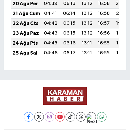
20 Ağu Per
04:39
06:13
13:12
16:58
20:02
21 Ağu Cum
04:41
06:14
13:12
16:58
20:01
22 Ağu Cts
04:42
06:15
13:12
16:57
19:59
23 Ağu Paz
04:43
06:15
13:12
16:56
19:58
24 Ağu Pts
04:45
06:16
13:11
16:55
19:56
25 Ağu Sal
04:46
06:17
13:11
16:55
19:55