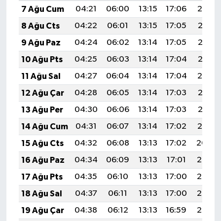
7 Ağu Cum
04:21
06:00
13:15
17:06
20:19
8 Ağu Cts
04:22
06:01
13:15
17:05
20:18
9 Ağu Paz
04:24
06:02
13:14
17:05
20:17
10 Ağu Pts
04:25
06:03
13:14
17:04
20:16
11 Ağu Sal
04:27
06:04
13:14
17:04
20:14
12 Ağu Çar
04:28
06:05
13:14
17:03
20:13
13 Ağu Per
04:30
06:06
13:14
17:03
20:12
14 Ağu Cum
04:31
06:07
13:14
17:02
20:10
15 Ağu Cts
04:32
06:08
13:13
17:02
20:09
16 Ağu Paz
04:34
06:09
13:13
17:01
20:08
17 Ağu Pts
04:35
06:10
13:13
17:00
20:06
18 Ağu Sal
04:37
06:11
13:13
17:00
20:05
19 Ağu Çar
04:38
06:12
13:13
16:59
20:03