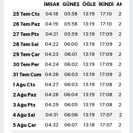
İMSAK
GÜNEŞ
ÖĞLE
İKINDI
AKŞA
25 Tem Cts
04:18
05:58
13:19
17:10
20:30
26 Tem Paz
04:19
05:58
13:19
17:10
20:30
27 Tem Pts
04:21
05:59
13:19
17:09
20:29
28 Tem Sal
04:22
06:00
13:19
17:09
20:28
29 Tem Çar
04:23
06:01
13:19
17:09
20:27
30 Tem Per
04:24
06:02
13:19
17:09
20:26
31 Tem Cum
04:26
06:03
13:19
17:09
20:25
1 Ağu Cts
04:27
06:03
13:19
17:08
20:24
2 Ağu Paz
04:28
06:04
13:19
17:08
20:23
3 Ağu Pts
04:29
06:05
13:19
17:08
20:22
4 Ağu Sal
04:31
06:06
13:19
17:07
20:21
5 Ağu Çar
04:32
06:07
13:18
17:07
20:20