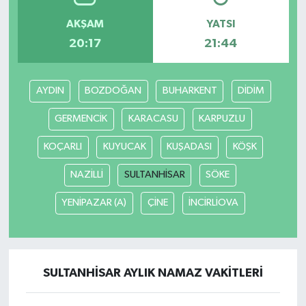
AKŞAM
YATSI
20:17
21:44
AYDIN
BOZDOĞAN
BUHARKENT
DİDİM
GERMENCİK
KARACASU
KARPUZLU
KOÇARLI
KUYUCAK
KUŞADASI
KÖŞK
NAZİLLİ
SULTANHİSAR
SÖKE
YENİPAZAR (A)
ÇİNE
İNCİRLİOVA
SULTANHİSAR AYLIK NAMAZ VAKITLERI