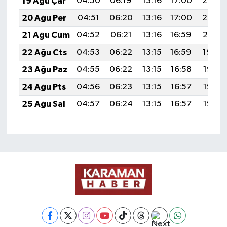
19 Ağu Çar
04:50
06:19
13:16
17:00
20:03
20 Ağu Per
04:51
06:20
13:16
17:00
20:02
21 Ağu Cum
04:52
06:21
13:16
16:59
20:01
22 Ağu Cts
04:53
06:22
13:15
16:59
19:59
23 Ağu Paz
04:55
06:22
13:15
16:58
19:58
24 Ağu Pts
04:56
06:23
13:15
16:57
19:57
25 Ağu Sal
04:57
06:24
13:15
16:57
19:55