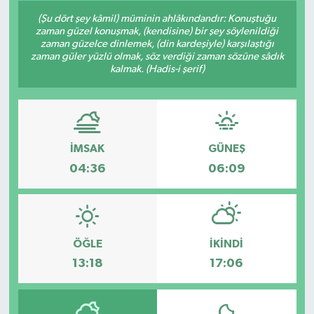
(Şu dört şey kâmil) müminin ahlâkındandır: Konuştuğu
Siyaset
zaman güzel konuşmak, (kendisine) bir şey söylenildiği
zaman güzelce dinlemek, (din kardeşiyle) karşılaştığı
zaman güler yüzlü olmak, söz verdiği zaman sözüne sâdık
Spor
kalmak. (Hadis-i şerif)
Vefat Edenler
Video Galeri
İMSAK
GÜNEŞ
Yaşam
04:36
06:09
ÖĞLE
İKINDI
13:18
17:06