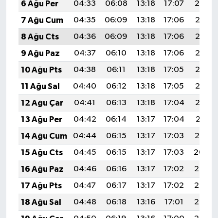
6 Ağu Per
04:33
06:08
13:18
17:07
20:19
7 Ağu Cum
04:35
06:09
13:18
17:06
20:18
8 Ağu Cts
04:36
06:09
13:18
17:06
20:17
9 Ağu Paz
04:37
06:10
13:18
17:06
20:16
10 Ağu Pts
04:38
06:11
13:18
17:05
20:15
11 Ağu Sal
04:40
06:12
13:18
17:05
20:13
12 Ağu Çar
04:41
06:13
13:18
17:04
20:12
13 Ağu Per
04:42
06:14
13:17
17:04
20:11
14 Ağu Cum
04:44
06:15
13:17
17:03
20:10
15 Ağu Cts
04:45
06:15
13:17
17:03
20:09
16 Ağu Paz
04:46
06:16
13:17
17:02
20:07
17 Ağu Pts
04:47
06:17
13:17
17:02
20:06
18 Ağu Sal
04:48
06:18
13:16
17:01
20:05