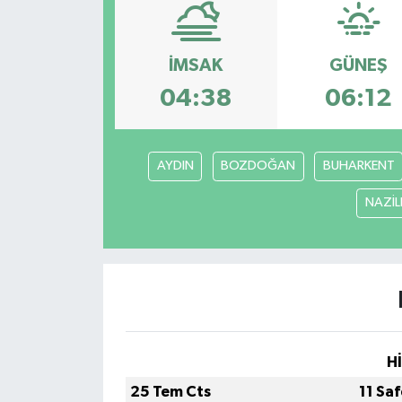
Siyaset
İMSAK
GÜNEŞ
Spor
04:38
06:12
Vefat Edenler
AYDIN
BOZDOĞAN
BUHARKENT
Video Galeri
NAZİLL
Yaşam
H
25 Tem Cts
11 Sa