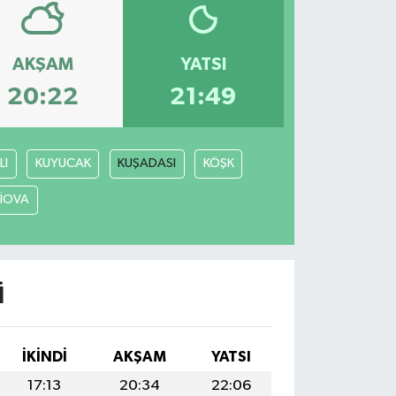
AKŞAM
YATSI
20:22
21:49
LI
KUYUCAK
KUŞADASI
KÖŞK
LİOVA
I
İKINDI
AKŞAM
YATSI
17:13
20:34
22:06