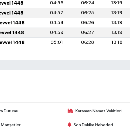
evvel 1448
04:56
06:24
13:19
evvel 1448
04:57
06:25
13:19
levvel 1448
04:58
06:26
13:19
levvel 1448
04:59
06:27
13:19
levvel 1448
05:01
06:28
13:18
va Durumu
Karaman Namaz Vakitleri
 Manşetler
Son Dakika Haberleri