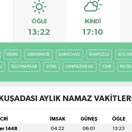
ÖĞLE
İKINDI
13:22
17:10
DİDİM
GERMENCİK
KARACASU
KARPUZLU
KOÇAR
İ
SULTANHİSAR
SÖKE
YENİPAZAR (A)
ÇİNE
İNCİR
KUŞADASI AYLIK NAMAZ VAKITLER
İCRİ
İMSAK
GÜNEŞ
ÖĞLE
fer 1448
04:22
06:01
13:23