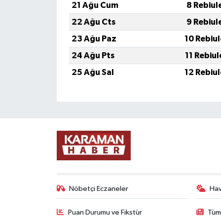
21 Ağu Cum
8 Rebiul
22 Ağu Cts
9 Rebiul
23 Ağu Paz
10 Rebiu
24 Ağu Pts
11 Rebiu
25 Ağu Sal
12 Rebiu
Nöbetçi Eczaneler
Ha
Puan Durumu ve Fikstür
Tüm