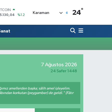
°
ITCOIN
24
Karaman
5.130,04
%1.2
OLAR
7,7106
%0.17
URO
Sanat
5,1652
%0.27
TERLİN
4,4046
%0.35
RAM ALTIN
648.99
%2.59
İST100
7 Ağustos 2026
3.773
%-19
24 Safer 1448
ığımız amellerden başka; sâlih amel işleyelim.
bından korkutan (peygamber) de geldi." (Fâtır