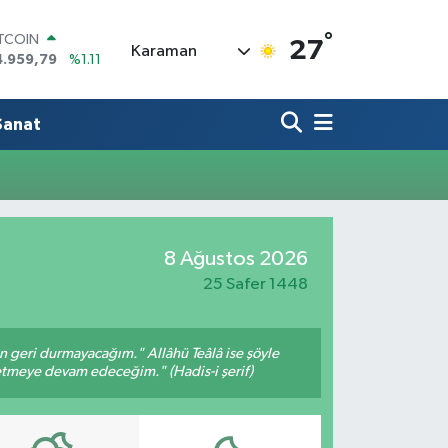
°
ITCOIN
27
Karaman
4.959,79
%1.11
OLAR
7,7436
%0.18
URO
Sanat
5,2510
%0.32
TERLİN
4,4811
%0.38
RAM ALTIN
660.55
%0.03
İST100
8 Ağustos 2026
3.779
%-14
25 Safer 1448
an geri durmayacağım." Allâhü Teâlâ ise şöyle
fetmeye devam edeceğim." (Hadis-i şerif)