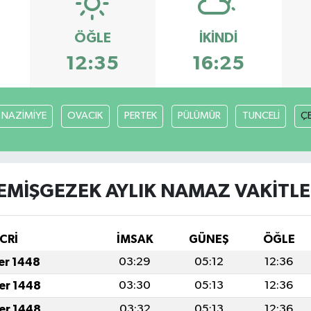
ÖĞLE
İKINDI
12:35
16:25
NAZİMİYE
OVACIK
PERTEK
PÜLÜMÜR
TUNCELİ
Ç
EMİŞGEZEK AYLIK NAMAZ VAKITLE
CRİ
İMSAK
GÜNEŞ
ÖĞLE
fer 1448
03:29
05:12
12:36
fer 1448
03:30
05:13
12:36
fer 1448
03:32
05:13
12:36