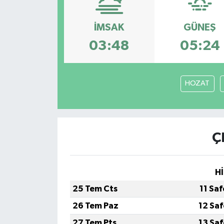
Siyaset
İMSAK
GÜNEŞ
03:48
05:24
Spor
Vefat Edenler
HOZAT
Video Galeri
Yaşam
Ç
Hİ
25 Tem Cts
11 Sa
26 Tem Paz
12 Sa
27 Tem Pts
13 Sa