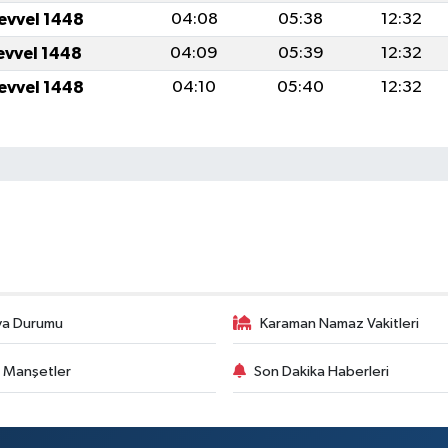
levvel 1448
04:08
05:38
12:32
levvel 1448
04:09
05:39
12:32
levvel 1448
04:10
05:40
12:32
va Durumu
Karaman Namaz Vakitleri
 Manşetler
Son Dakika Haberleri