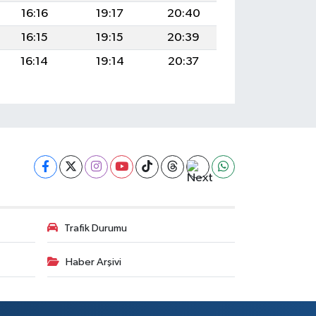
16:16
19:17
20:40
16:15
19:15
20:39
16:14
19:14
20:37
Trafik Durumu
Haber Arşivi