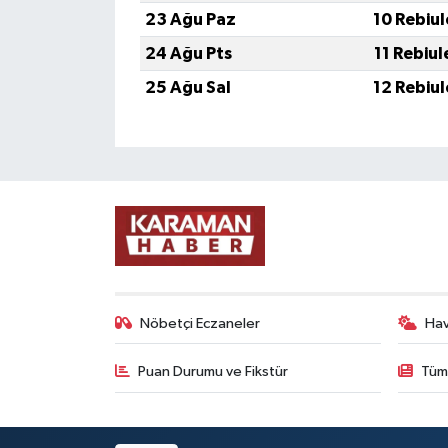
23 Ağu Paz
10 Rebiu
24 Ağu Pts
11 Rebiu
25 Ağu Sal
12 Rebiu
Nöbetçi Eczaneler
Ha
Puan Durumu ve Fikstür
Tüm