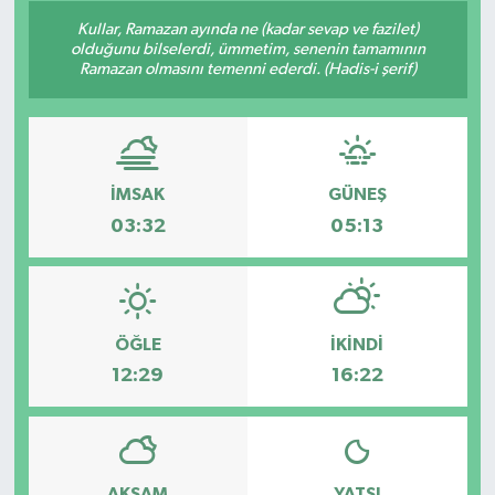
Kullar, Ramazan ayında ne (kadar sevap ve fazilet)
Siyaset
olduğunu bilselerdi, ümmetim, senenin tamamının
Ramazan olmasını temenni ederdi. (Hadis-i şerif)
Spor
Vefat Edenler
İMSAK
GÜNEŞ
Video Galeri
03:32
05:13
Yaşam
ÖĞLE
İKINDI
12:29
16:22
AKŞAM
YATSI