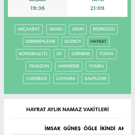
19:36
21:09
AKÇAABAT
ARAKLI
ARSİN
BEŞİKDÜZÜ
DERNEKPAZARI
DÜZKÖY
HAYRAT
KÖPRÜBAŞI (T)
OF
SÜRMENE
TONYA
TRABZON
VAKFIKEBİR
YOMRA
ÇARŞIBAŞI
ÇAYKARA
ŞALPAZARI
HAYRAT AYLIK NAMAZ VAKITLERI
İMSAK
GÜNEŞ
ÖĞLE
İKINDI
AKŞA