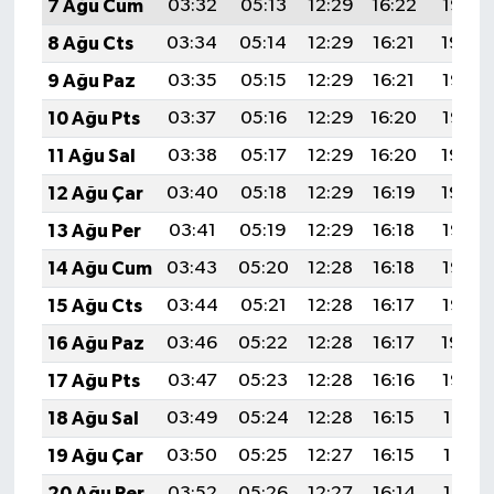
7 Ağu Cum
03:32
05:13
12:29
16:22
19:36
8 Ağu Cts
03:34
05:14
12:29
16:21
19:34
9 Ağu Paz
03:35
05:15
12:29
16:21
19:33
10 Ağu Pts
03:37
05:16
12:29
16:20
19:32
11 Ağu Sal
03:38
05:17
12:29
16:20
19:30
12 Ağu Çar
03:40
05:18
12:29
16:19
19:29
13 Ağu Per
03:41
05:19
12:29
16:18
19:28
14 Ağu Cum
03:43
05:20
12:28
16:18
19:26
15 Ağu Cts
03:44
05:21
12:28
16:17
19:25
16 Ağu Paz
03:46
05:22
12:28
16:17
19:24
17 Ağu Pts
03:47
05:23
12:28
16:16
19:22
18 Ağu Sal
03:49
05:24
12:28
16:15
19:21
19 Ağu Çar
03:50
05:25
12:27
16:15
19:19
20 Ağu Per
03:52
05:26
12:27
16:14
19:18