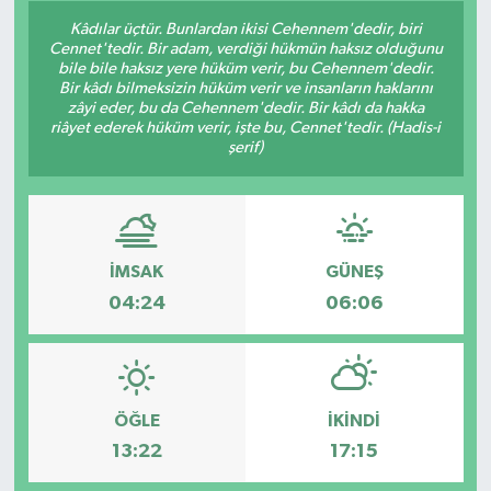
Kâdılar üçtür. Bunlardan ikisi Cehennem'dedir, biri
Siyaset
Cennet'tedir. Bir adam, verdiği hükmün haksız olduğunu
bile bile haksız yere hüküm verir, bu Cehennem'dedir.
Bir kâdı bilmeksizin hüküm verir ve insanların haklarını
Spor
zâyi eder, bu da Cehennem'dedir. Bir kâdı da hakka
riâyet ederek hüküm verir, işte bu, Cennet'tedir. (Hadis-i
şerif)
Vefat Edenler
Video Galeri
Yaşam
İMSAK
GÜNEŞ
04:24
06:06
ÖĞLE
İKINDI
13:22
17:15