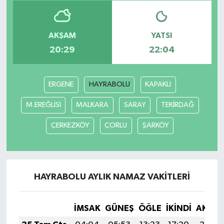
AKŞAM
YATSI
20:29
22:04
ERGENE
HAYRABOLU
KAPAKLI
M.EREĞLİSİ
MALKARA
SARAY
TEKİRDAĞ
ÇERKEZKÖY
ÇORLU
ŞARKÖY
HAYRABOLU AYLIK NAMAZ VAKITLERI
İMSAK
GÜNEŞ
ÖĞLE
İKINDI
AKŞA