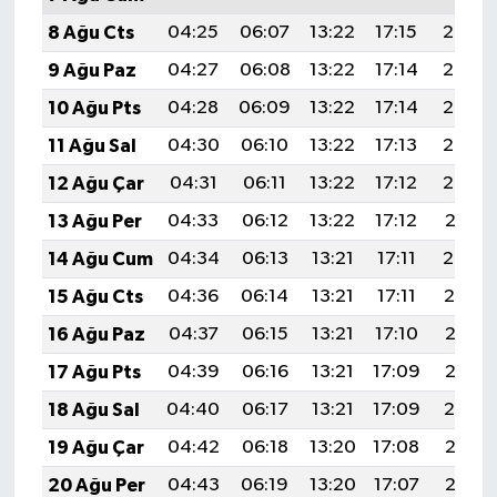
8 Ağu Cts
04:25
06:07
13:22
17:15
20:28
9 Ağu Paz
04:27
06:08
13:22
17:14
20:27
10 Ağu Pts
04:28
06:09
13:22
17:14
20:25
11 Ağu Sal
04:30
06:10
13:22
17:13
20:24
12 Ağu Çar
04:31
06:11
13:22
17:12
20:23
13 Ağu Per
04:33
06:12
13:22
17:12
20:21
14 Ağu Cum
04:34
06:13
13:21
17:11
20:20
15 Ağu Cts
04:36
06:14
13:21
17:11
20:19
16 Ağu Paz
04:37
06:15
13:21
17:10
20:17
17 Ağu Pts
04:39
06:16
13:21
17:09
20:16
18 Ağu Sal
04:40
06:17
13:21
17:09
20:14
19 Ağu Çar
04:42
06:18
13:20
17:08
20:13
20 Ağu Per
04:43
06:19
13:20
17:07
20:12