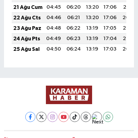
21 Ağu Cum
04:45
06:20
13:20
17:06
20:10
22 Ağu Cts
04:46
06:21
13:20
17:06
20:09
23 Ağu Paz
04:48
06:22
13:19
17:05
20:07
24 Ağu Pts
04:49
06:23
13:19
17:04
20:06
25 Ağu Sal
04:50
06:24
13:19
17:03
20:04