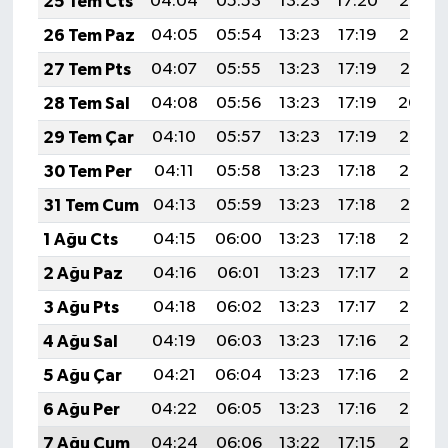
25 Tem Cts
04:04
05:53
13:23
17:20
20:43
26 Tem Paz
04:05
05:54
13:23
17:19
20:42
27 Tem Pts
04:07
05:55
13:23
17:19
20:41
28 Tem Sal
04:08
05:56
13:23
17:19
20:40
29 Tem Çar
04:10
05:57
13:23
17:19
20:39
30 Tem Per
04:11
05:58
13:23
17:18
20:38
31 Tem Cum
04:13
05:59
13:23
17:18
20:37
1 Ağu Cts
04:15
06:00
13:23
17:18
20:36
2 Ağu Paz
04:16
06:01
13:23
17:17
20:35
3 Ağu Pts
04:18
06:02
13:23
17:17
20:34
4 Ağu Sal
04:19
06:03
13:23
17:16
20:33
5 Ağu Çar
04:21
06:04
13:23
17:16
20:32
6 Ağu Per
04:22
06:05
13:23
17:16
20:30
7 Ağu Cum
04:24
06:06
13:22
17:15
20:29