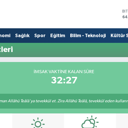
BI
64
DO
47
EU
nomi
Sağlık
Spor
Eğitim
Bilim - Teknoloji
Kültür 
55
ST
leri
64
GR
65
Bİ
İMSAK VAKTINE KALAN SÜRE
13
32:27
an Allâhü Teâlâ'ya tevekkül et. Zira Allâhü Teâlâ, tevekkül eden kullarını