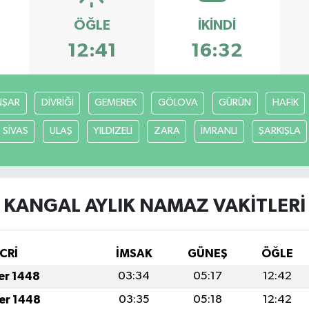
ÖĞLE
İKINDI
12:41
16:32
ŞAR
DİVRİĞİ
GEMEREK
GÖLOVA
GÜRÜN
HAFİK
SİVAS
ULAŞ
YILDIZELİ
ZARA
İMRANLI
ŞARKIŞLA
KANGAL AYLIK NAMAZ VAKITLERI
CRİ
İMSAK
GÜNEŞ
ÖĞLE
fer 1448
03:34
05:17
12:42
fer 1448
03:35
05:18
12:42