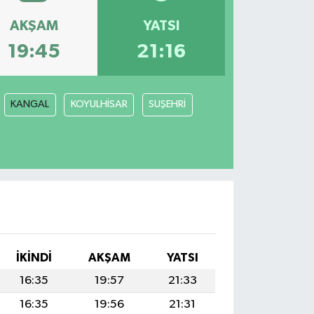
AKŞAM
YATSI
19:45
21:16
KANGAL
KOYULHİSAR
SUŞEHRİ
İKINDI
AKŞAM
YATSI
16:35
19:57
21:33
16:35
19:56
21:31