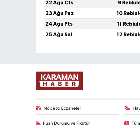
22 Ağu Cts
9 Rebiul
23 Ağu Paz
10 Rebiu
24 Ağu Pts
11 Rebiu
25 Ağu Sal
12 Rebiu
Nöbetçi Eczaneler
Ha
Puan Durumu ve Fikstür
Tüm