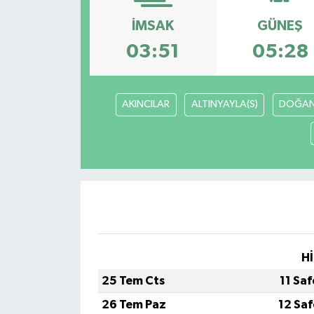
Siyaset
İMSAK
GÜNEŞ
03:51
05:28
Spor
Vefat Edenler
AKINCILAR
ALTINYAYLA(S)
DOĞAN
Video Galeri
Yaşam
Hİ
25 Tem Cts
11 Sa
26 Tem Paz
12 Sa