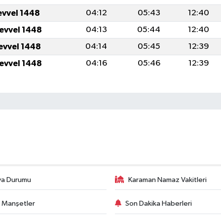
evvel 1448
04:12
05:43
12:40
levvel 1448
04:13
05:44
12:40
levvel 1448
04:14
05:45
12:39
levvel 1448
04:16
05:46
12:39
va Durumu
Karaman Namaz Vakitleri
 Manşetler
Son Dakika Haberleri