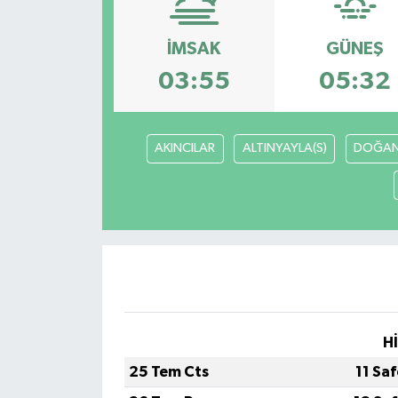
Siyaset
İMSAK
GÜNEŞ
03:55
05:32
Spor
Vefat Edenler
AKINCILAR
ALTINYAYLA(S)
DOĞAN
Video Galeri
Yaşam
H
25 Tem Cts
11 Sa