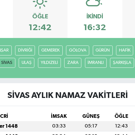
ÖĞLE
İKINDI
12:42
16:32
ŞAR
DİVRİĞİ
GEMEREK
GÖLOVA
GÜRÜN
HAFİK
SİVAS
ULAŞ
YILDIZELİ
ZARA
İMRANLI
ŞARKIŞLA
SİVAS AYLIK NAMAZ VAKITLERI
İCRİ
İMSAK
GÜNEŞ
ÖĞLE
fer 1448
03:33
05:17
12:43