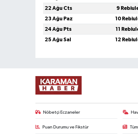
22 Ağu Cts
9 Rebiul
23 Ağu Paz
10 Rebiu
24 Ağu Pts
11 Rebiu
25 Ağu Sal
12 Rebiu
Nöbetçi Eczaneler
Ha
Puan Durumu ve Fikstür
Tüm