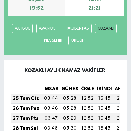
19:52
21:21
ACIGÖL
AVANOS
HACIBEKTAŞ
KOZAKLI
NEVŞEHİR
ÜRGÜP
KOZAKLI AYLIK NAMAZ VAKITLERI
İMSAK
GÜNEŞ
ÖĞLE
İKINDI
AKŞA
25 Tem Cts
03:44
05:28
12:52
16:45
20:07
26 Tem Paz
03:46
05:28
12:52
16:45
20:06
27 Tem Pts
03:47
05:29
12:52
16:45
20:05
28 Tem Sal
03:48
05:30
12:52
16:45
20:04