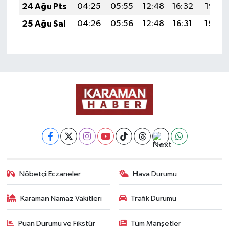
24 Ağu Pts
04:25
05:55
12:48
16:32
19:32
25 Ağu Sal
04:26
05:56
12:48
16:31
19:30
Nöbetçi Eczaneler
Hava Durumu
Karaman Namaz Vakitleri
Trafik Durumu
Puan Durumu ve Fikstür
Tüm Manşetler