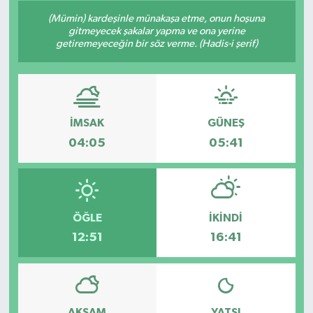
(Mümin) kardeşinle münakaşa etme, onun hoşuna
Siyaset
gitmeyecek şakalar yapma ve ona yerine
getiremeyeceğin bir söz verme. (Hadis-i şerif)
Spor
Vefat Edenler
İMSAK
GÜNEŞ
Video Galeri
04:05
05:41
Yaşam
ÖĞLE
İKINDI
12:51
16:41
AKŞAM
YATSI