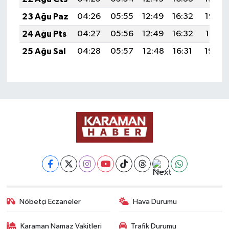
23 Ağu Paz
04:26
05:55
12:49
16:32
19:33
24 Ağu Pts
04:27
05:56
12:49
16:32
19:31
25 Ağu Sal
04:28
05:57
12:48
16:31
19:30
Nöbetçi Eczaneler
Hava Durumu
Karaman Namaz Vakitleri
Trafik Durumu