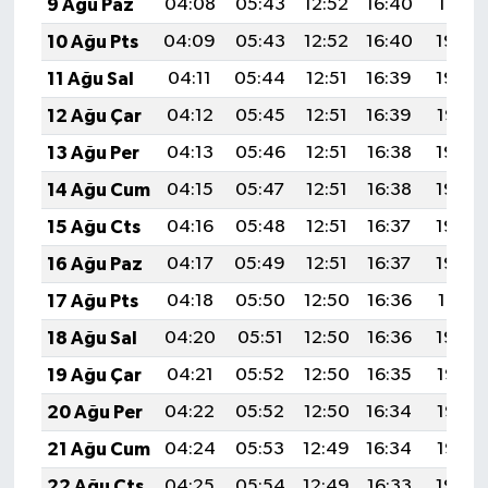
9 Ağu Paz
04:08
05:43
12:52
16:40
19:51
10 Ağu Pts
04:09
05:43
12:52
16:40
19:50
11 Ağu Sal
04:11
05:44
12:51
16:39
19:49
12 Ağu Çar
04:12
05:45
12:51
16:39
19:47
13 Ağu Per
04:13
05:46
12:51
16:38
19:46
14 Ağu Cum
04:15
05:47
12:51
16:38
19:45
15 Ağu Cts
04:16
05:48
12:51
16:37
19:44
16 Ağu Paz
04:17
05:49
12:51
16:37
19:42
17 Ağu Pts
04:18
05:50
12:50
16:36
19:41
18 Ağu Sal
04:20
05:51
12:50
16:36
19:40
19 Ağu Çar
04:21
05:52
12:50
16:35
19:38
20 Ağu Per
04:22
05:52
12:50
16:34
19:37
21 Ağu Cum
04:24
05:53
12:49
16:34
19:36
22 Ağu Cts
04:25
05:54
12:49
16:33
19:34