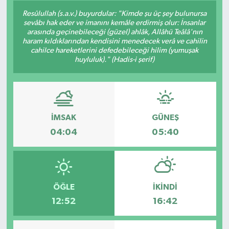
Resûlullah (s.a.v.) buyurdular: "Kimde şu üç şey bulunursa
Siyaset
sevâbı hak eder ve imanını kemâle erdirmiş olur: İnsanlar
arasında geçinebileceği (güzel) ahlâk, Allâhü Teâlâ'nın
haram kıldıklarından kendisini menedecek verâ ve cahilin
Spor
cahilce hareketlerini defedebileceği hilim (yumuşak
huyluluk)." (Hadis-i şerif)
Vefat Edenler
Video Galeri
İMSAK
GÜNEŞ
Yaşam
04:04
05:40
ÖĞLE
İKINDI
12:52
16:42