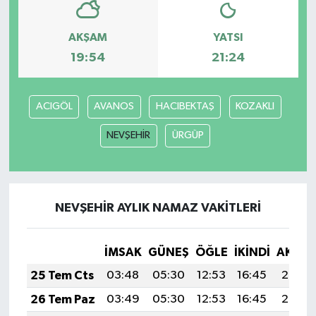
AKŞAM
YATSI
19:54
21:24
ACIGÖL
AVANOS
HACIBEKTAŞ
KOZAKLI
NEVŞEHİR
ÜRGÜP
NEVŞEHİR AYLIK NAMAZ VAKITLERI
İMSAK
GÜNEŞ
ÖĞLE
İKINDI
AKŞA
25 Tem Cts
03:48
05:30
12:53
16:45
20:06
26 Tem Paz
03:49
05:30
12:53
16:45
20:05