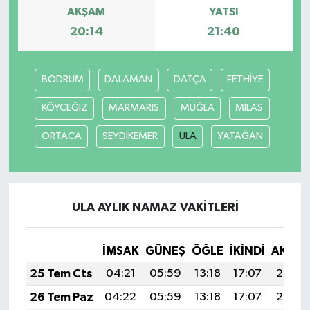
AKŞAM
YATSI
20:14
21:40
BODRUM
DALAMAN
DATÇA
FETHİYE
KÖYCEĞİZ
MARMARİS
MUĞLA
MİLAS
ORTACA
SEYDİKEMER
ULA
YATAĞAN
ULA AYLIK NAMAZ VAKITLERI
İMSAK
GÜNEŞ
ÖĞLE
İKINDI
AKŞA
25 Tem Cts
04:21
05:59
13:18
17:07
20:27
26 Tem Paz
04:22
05:59
13:18
17:07
20:27