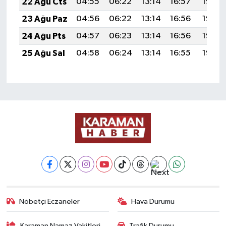
22 Ağu Cts
04:55
06:22
13:14
16:57
19:57
23 Ağu Paz
04:56
06:22
13:14
16:56
19:56
24 Ağu Pts
04:57
06:23
13:14
16:56
19:55
25 Ağu Sal
04:58
06:24
13:14
16:55
19:53
Nöbetçi Eczaneler
Hava Durumu
Karaman Namaz Vakitleri
Trafik Durumu