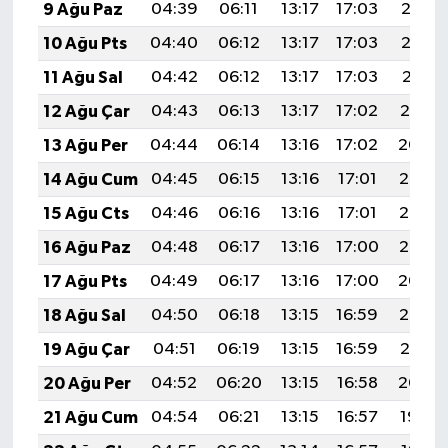
9 Ağu Paz
04:39
06:11
13:17
17:03
20:13
10 Ağu Pts
04:40
06:12
13:17
17:03
20:12
11 Ağu Sal
04:42
06:12
13:17
17:03
20:11
12 Ağu Çar
04:43
06:13
13:17
17:02
20:10
13 Ağu Per
04:44
06:14
13:16
17:02
20:09
14 Ağu Cum
04:45
06:15
13:16
17:01
20:07
15 Ağu Cts
04:46
06:16
13:16
17:01
20:06
16 Ağu Paz
04:48
06:17
13:16
17:00
20:05
17 Ağu Pts
04:49
06:17
13:16
17:00
20:04
18 Ağu Sal
04:50
06:18
13:15
16:59
20:02
19 Ağu Çar
04:51
06:19
13:15
16:59
20:01
20 Ağu Per
04:52
06:20
13:15
16:58
20:00
21 Ağu Cum
04:54
06:21
13:15
16:57
19:59