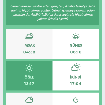
Günahlarından tevbe eden gençten, Allâhü Teâlâ'ya daha
Siyaset
sevimli hiçbir kimse yoktur. Günah işlemeye devam eden
yaşlıdan da, Allâhü Teâlâ'ya daha sevimsiz hiçbir kimse
yoktur. (Hadis-i şerif)
Spor
Vefat Edenler
Video Galeri
İMSAK
GÜNEŞ
04:38
06:10
Yaşam
ÖĞLE
İKINDI
13:17
17:04