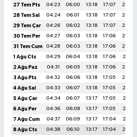
27 Tem Pts
04:23
06:00
13:18
17:07
20:26
28 Tem Sal
04:24
06:01
13:18
17:07
20:25
29 Tem Çar
04:26
06:02
13:18
17:07
20:24
30 Tem Per
04:27
06:03
13:18
17:06
20:23
31 Tem Cum
04:28
06:03
13:18
17:06
20:22
1 Ağu Cts
04:29
06:04
13:18
17:06
20:21
2 Ağu Paz
04:31
06:05
13:18
17:06
20:20
3 Ağu Pts
04:32
06:06
13:18
17:05
20:20
4 Ağu Sal
04:33
06:07
13:18
17:05
20:19
5 Ağu Çar
04:34
06:07
13:17
17:05
20:18
6 Ağu Per
04:36
06:08
13:17
17:05
20:16
7 Ağu Cum
04:37
06:09
13:17
17:04
20:15
8 Ağu Cts
04:38
06:10
13:17
17:04
20:14