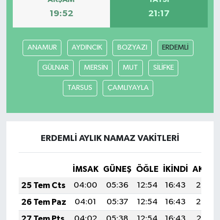
19:52
21:17
ANAMUR
AYDINCIK
BOZYAZI
ERDEMLİ
GÜLNAR
MERSİN
MUT
SİLİFKE
TARSUS
ÇAMLIYAYLA
ERDEMLİ AYLIK NAMAZ VAKITLERI
İMSAK
GÜNEŞ
ÖĞLE
İKINDI
AKŞA
25 Tem Cts
04:00
05:36
12:54
16:43
20:03
26 Tem Paz
04:01
05:37
12:54
16:43
20:02
27 Tem Pts
04:02
05:38
12:54
16:43
20:01