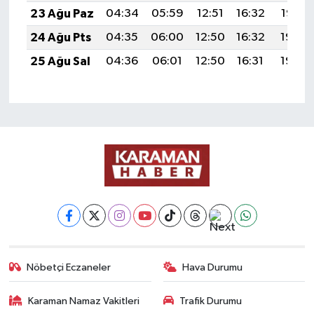
23 Ağu Paz
04:34
05:59
12:51
16:32
19:32
24 Ağu Pts
04:35
06:00
12:50
16:32
19:30
25 Ağu Sal
04:36
06:01
12:50
16:31
19:29
Nöbetçi Eczaneler
Hava Durumu
Karaman Namaz Vakitleri
Trafik Durumu