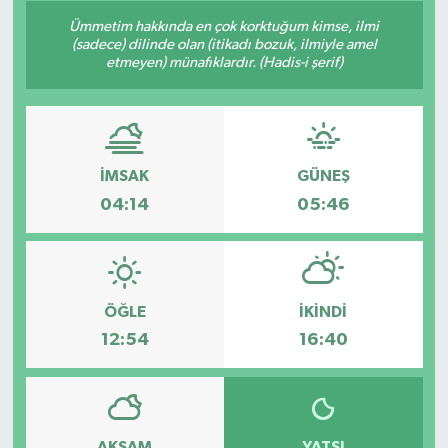
Ümmetim hakkında en çok korktuğum kimse, ilmi
Siyaset
(sadece) dilinde olan (itikadı bozuk, ilmiyle amel
etmeyen) münafıklardır. (Hadis-i şerif)
Spor
Vefat Edenler
İMSAK
GÜNEŞ
Video Galeri
04:14
05:46
Yaşam
ÖĞLE
İKINDI
12:54
16:40
AKŞAM
YATSI