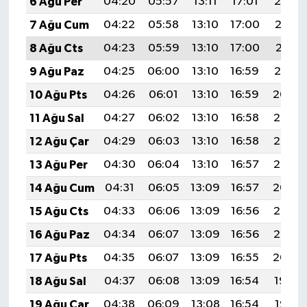
6 Ağu Per
04:20
05:57
13:11
17:01
20:14
7 Ağu Cum
04:22
05:58
13:10
17:00
20:13
8 Ağu Cts
04:23
05:59
13:10
17:00
20:11
9 Ağu Paz
04:25
06:00
13:10
16:59
20:10
10 Ağu Pts
04:26
06:01
13:10
16:59
20:09
11 Ağu Sal
04:27
06:02
13:10
16:58
20:08
12 Ağu Çar
04:29
06:03
13:10
16:58
20:07
13 Ağu Per
04:30
06:04
13:10
16:57
20:05
14 Ağu Cum
04:31
06:05
13:09
16:57
20:04
15 Ağu Cts
04:33
06:06
13:09
16:56
20:03
16 Ağu Paz
04:34
06:07
13:09
16:56
20:02
17 Ağu Pts
04:35
06:07
13:09
16:55
20:00
18 Ağu Sal
04:37
06:08
13:09
16:54
19:59
19 Ağu Çar
04:38
06:09
13:08
16:54
19:57