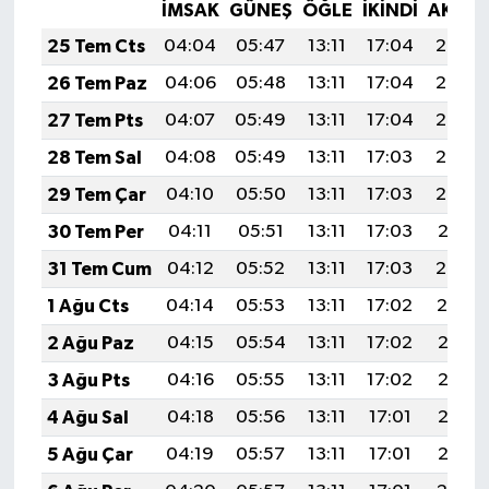
İMSAK
GÜNEŞ
ÖĞLE
İKINDI
AKŞA
25 Tem Cts
04:04
05:47
13:11
17:04
20:25
26 Tem Paz
04:06
05:48
13:11
17:04
20:25
27 Tem Pts
04:07
05:49
13:11
17:04
20:24
28 Tem Sal
04:08
05:49
13:11
17:03
20:23
29 Tem Çar
04:10
05:50
13:11
17:03
20:22
30 Tem Per
04:11
05:51
13:11
17:03
20:21
31 Tem Cum
04:12
05:52
13:11
17:03
20:20
1 Ağu Cts
04:14
05:53
13:11
17:02
20:19
2 Ağu Paz
04:15
05:54
13:11
17:02
20:18
3 Ağu Pts
04:16
05:55
13:11
17:02
20:17
4 Ağu Sal
04:18
05:56
13:11
17:01
20:16
5 Ağu Çar
04:19
05:57
13:11
17:01
20:15