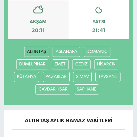
AKŞAM
YATSI
20:11
21:41
ALTINTAŞ
ASLANAPA
DOMANİÇ
DUMLUPINAR
EMET
GEDİZ
HİSARCIK
KÜTAHYA
PAZARLAR
SİMAV
TAVŞANLI
ÇAVDARHİSAR
ŞAPHANE
ALTINTAŞ AYLIK NAMAZ VAKITLERI