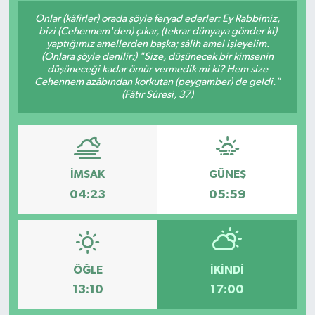
Onlar (kâfirler) orada şöyle feryad ederler: Ey Rabbimiz,
Siyaset
bizi (Cehennem'den) çıkar, (tekrar dünyaya gönder ki)
yaptığımız amellerden başka; sâlih amel işleyelim.
(Onlara şöyle denilir:) "Size, düşünecek bir kimsenin
Spor
düşüneceği kadar ömür vermedik mi ki? Hem size
Cehennem azâbından korkutan (peygamber) de geldi."
(Fâtır Sûresi, 37)
Vefat Edenler
Video Galeri
Yaşam
İMSAK
GÜNEŞ
04:23
05:59
ÖĞLE
İKINDI
13:10
17:00