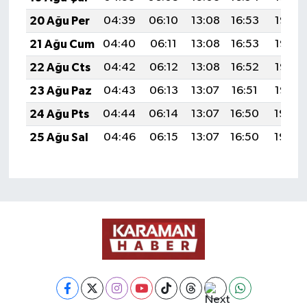
20 Ağu Per
04:39
06:10
13:08
16:53
19:56
21 Ağu Cum
04:40
06:11
13:08
16:53
19:55
22 Ağu Cts
04:42
06:12
13:08
16:52
19:53
23 Ağu Paz
04:43
06:13
13:07
16:51
19:52
24 Ağu Pts
04:44
06:14
13:07
16:50
19:50
25 Ağu Sal
04:46
06:15
13:07
16:50
19:49