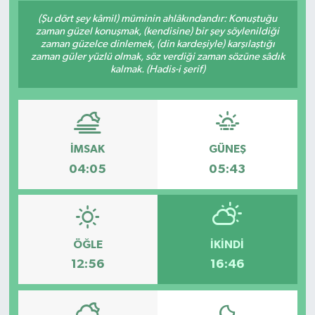
(Şu dört şey kâmil) müminin ahlâkındandır: Konuştuğu
Siyaset
zaman güzel konuşmak, (kendisine) bir şey söylenildiği
zaman güzelce dinlemek, (din kardeşiyle) karşılaştığı
zaman güler yüzlü olmak, söz verdiği zaman sözüne sâdık
Spor
kalmak. (Hadis-i şerif)
Vefat Edenler
Video Galeri
İMSAK
GÜNEŞ
Yaşam
04:05
05:43
ÖĞLE
İKINDI
12:56
16:46