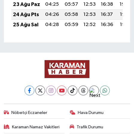
23 Ağu Paz
04:25
05:57
12:53
16:38
19:39
24 Ağu Pts
04:26
05:58
12:53
16:37
19:38
25 Ağu Sal
04:28
05:59
12:52
16:36
19:36
Nöbetçi Eczaneler
Hava Durumu
Karaman Namaz Vakitleri
Trafik Durumu