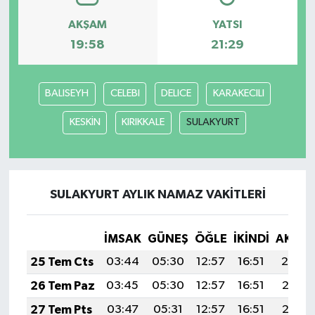
AKŞAM
YATSI
19:58
21:29
BALISEYH
CELEBI
DELICE
KARAKECILI
KESKİN
KIRIKKALE
SULAKYURT
SULAKYURT AYLIK NAMAZ VAKITLERI
İMSAK
GÜNEŞ
ÖĞLE
İKINDI
AKŞA
25 Tem Cts
03:44
05:30
12:57
16:51
20:14
26 Tem Paz
03:45
05:30
12:57
16:51
20:13
27 Tem Pts
03:47
05:31
12:57
16:51
20:12