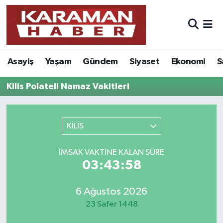
Asayiş
Nöbetçi Eczaneler
Asayiş
Yaşam
Gündem
Siyaset
Ekonomi
S
Bilim - Teknoloji
Hava Durumu
Kilis Polateli Namaz Vakitleri
Eğitim
Karaman Namaz Vakitleri
Ekonomi
Trafik Durumu
KİLİS
Foto Galeri
Süper Lig Puan Durumu ve Fikstür
İMSAK VAKTINE KALAN SÜRE
03:43:58
Gündem
Tüm Manşetler
Kültür Sanat
Son Dakika Haberleri
6 Ağustos 2026
23 Safer 1448
Sağlık
Haber Arşivi