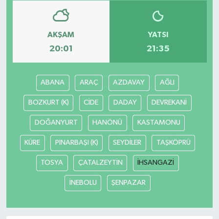
AKŞAM
YATSI
20:01
21:35
ABANA
ARAÇ
AZDAVAY
AĞLI
BOZKURT (K)
CİDE
DADAY
DEVREKANİ
DOĞANYURT
HANÖNÜ
KASTAMONU
KÜRE
PINARBAŞI (K)
SEYDİLER
TAŞKÖPRÜ
TOSYA
ÇATALZEYTİN
İHSANGAZİ
İNEBOLU
ŞENPAZAR