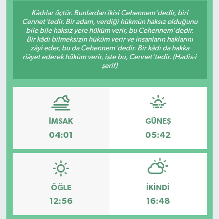
Kâdılar üçtür. Bunlardan ikisi Cehennem'dedir, biri
Siyaset
Cennet'tedir. Bir adam, verdiği hükmün haksız olduğunu
bile bile haksız yere hüküm verir, bu Cehennem'dedir.
Bir kâdı bilmeksizin hüküm verir ve insanların haklarını
Spor
zâyi eder, bu da Cehennem'dedir. Bir kâdı da hakka
riâyet ederek hüküm verir, işte bu, Cennet'tedir. (Hadis-i
şerif)
Vefat Edenler
Video Galeri
Yaşam
İMSAK
GÜNEŞ
04:01
05:42
ÖĞLE
İKINDI
12:56
16:48