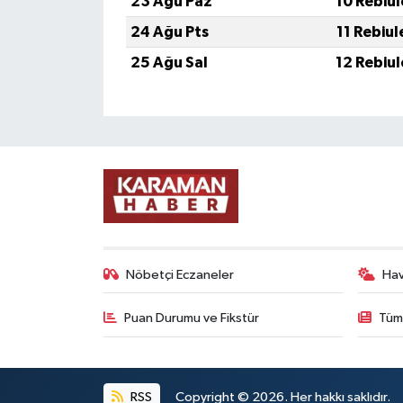
23 Ağu Paz
10 Rebiu
24 Ağu Pts
11 Rebiu
25 Ağu Sal
12 Rebiu
Nöbetçi Eczaneler
Ha
Puan Durumu ve Fikstür
Tüm
RSS
Copyright © 2026. Her hakkı saklıdır.