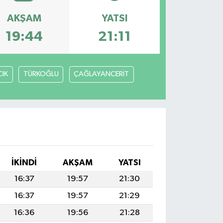
AKŞAM
YATSI
19:44
21:11
IK
TÜRKOĞLU
ÇAĞLAYANCERİT
İKINDI
AKŞAM
YATSI
16:37
19:57
21:30
16:37
19:57
21:29
16:36
19:56
21:28