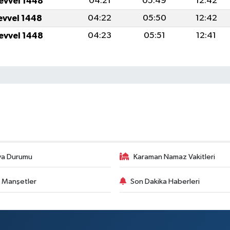
levvel 1448
04:21
05:49
12:42
levvel 1448
04:22
05:50
12:42
levvel 1448
04:23
05:51
12:41
va Durumu
Karaman Namaz Vakitleri
 Manşetler
Son Dakika Haberleri