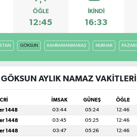
ÖĞLE
İKINDI
12:45
16:33
İSTAN
GÖKSUN
KAHRAMANMARAŞ
NURHAK
PAZARC
GÖKSUN AYLIK NAMAZ VAKITLERI
CRİ
İMSAK
GÜNEŞ
ÖĞLE
fer 1448
03:44
05:24
12:46
fer 1448
03:45
05:25
12:46
fer 1448
03:47
05:26
12:46