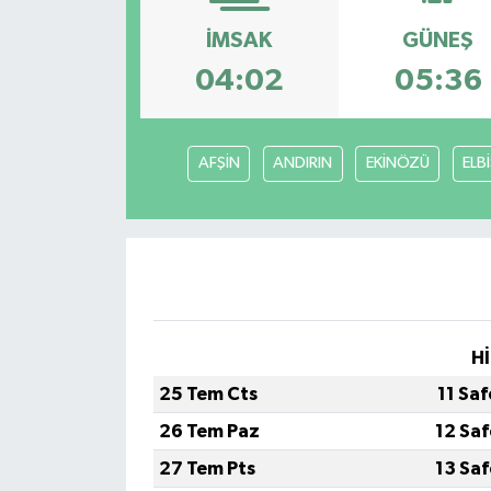
Siyaset
İMSAK
GÜNEŞ
04:02
05:36
Spor
Vefat Edenler
AFŞİN
ANDIRIN
EKİNÖZÜ
ELB
Video Galeri
Yaşam
Hİ
25 Tem Cts
11 Sa
26 Tem Paz
12 Sa
27 Tem Pts
13 Sa