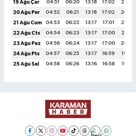
19 Ağu Çar
04:51
06:20
13:18
17:02
20:05
20 Ağu Per
04:52
06:21
13:18
17:02
20:04
21 Ağu Cum
04:53
06:22
13:17
17:01
20:03
22 Ağu Cts
04:54
06:23
13:17
17:00
20:01
23 Ağu Paz
04:56
06:24
13:17
17:00
20:00
24 Ağu Pts
04:57
06:25
13:17
16:59
19:59
25 Ağu Sal
04:58
06:26
13:16
16:58
19:57