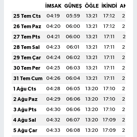
İMSAK
GÜNEŞ
ÖĞLE
İKINDI
AKŞA
25 Tem Cts
04:19
05:59
13:21
17:12
20:33
26 Tem Paz
04:20
06:00
13:21
17:12
20:32
27 Tem Pts
04:21
06:00
13:21
17:11
20:31
28 Tem Sal
04:23
06:01
13:21
17:11
20:30
29 Tem Çar
04:24
06:02
13:21
17:11
20:29
30 Tem Per
04:25
06:03
13:21
17:11
20:28
31 Tem Cum
04:26
06:04
13:21
17:11
20:27
1 Ağu Cts
04:28
06:05
13:20
17:10
20:26
2 Ağu Paz
04:29
06:06
13:20
17:10
20:25
3 Ağu Pts
04:30
06:06
13:20
17:10
20:24
4 Ağu Sal
04:32
06:07
13:20
17:09
20:23
5 Ağu Çar
04:33
06:08
13:20
17:09
20:22