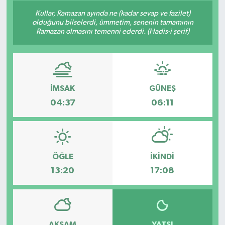
Kullar, Ramazan ayında ne (kadar sevap ve fazilet)
Siyaset
olduğunu bilselerdi, ümmetim, senenin tamamının
Ramazan olmasını temenni ederdi. (Hadis-i şerif)
Spor
Vefat Edenler
İMSAK
GÜNEŞ
Video Galeri
04:37
06:11
Yaşam
ÖĞLE
İKINDI
13:20
17:08
AKŞAM
YATSI