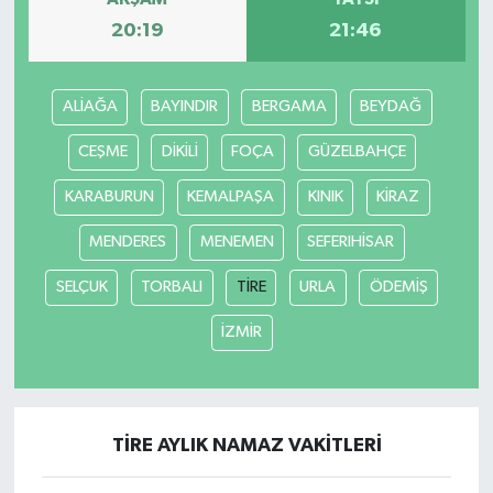
20:19
21:46
ALİAĞA
BAYINDIR
BERGAMA
BEYDAĞ
CEŞME
DİKİLİ
FOÇA
GÜZELBAHÇE
KARABURUN
KEMALPAŞA
KINIK
KİRAZ
MENDERES
MENEMEN
SEFERIHİSAR
SELÇUK
TORBALI
TİRE
URLA
ÖDEMİŞ
İZMİR
TİRE AYLIK NAMAZ VAKITLERI