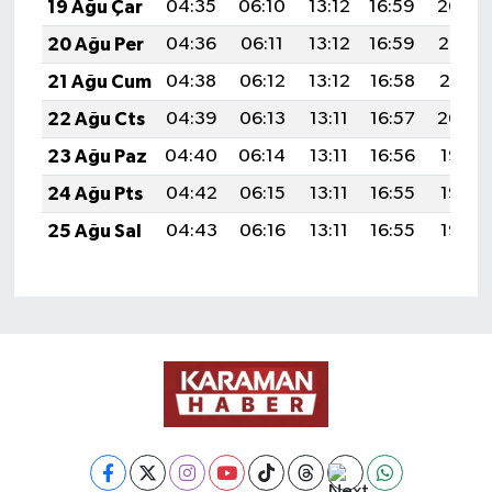
19 Ağu Çar
04:35
06:10
13:12
16:59
20:04
20 Ağu Per
04:36
06:11
13:12
16:59
20:03
21 Ağu Cum
04:38
06:12
13:12
16:58
20:01
22 Ağu Cts
04:39
06:13
13:11
16:57
20:00
23 Ağu Paz
04:40
06:14
13:11
16:56
19:58
24 Ağu Pts
04:42
06:15
13:11
16:55
19:57
25 Ağu Sal
04:43
06:16
13:11
16:55
19:55