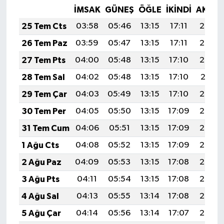
İMSAK
GÜNEŞ
ÖĞLE
İKINDI
AKŞA
25 Tem Cts
03:58
05:46
13:15
17:11
20:34
26 Tem Paz
03:59
05:47
13:15
17:11
20:33
27 Tem Pts
04:00
05:48
13:15
17:10
20:32
28 Tem Sal
04:02
05:48
13:15
17:10
20:31
29 Tem Çar
04:03
05:49
13:15
17:10
20:30
30 Tem Per
04:05
05:50
13:15
17:09
20:29
31 Tem Cum
04:06
05:51
13:15
17:09
20:28
1 Ağu Cts
04:08
05:52
13:15
17:09
20:27
2 Ağu Paz
04:09
05:53
13:15
17:08
20:26
3 Ağu Pts
04:11
05:54
13:15
17:08
20:25
4 Ağu Sal
04:13
05:55
13:14
17:08
20:24
5 Ağu Çar
04:14
05:56
13:14
17:07
20:23