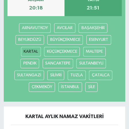
20:18
21:51
ARNAVUTKOY
AVCILAR
BAŞAKŞEHİR
BEYLİKDÜZÜ
BÜYÜKÇEKMECE
ESENYURT
KARTAL
KÜÇÜKÇEKMECE
MALTEPE
PENDİK
SANCAKTEPE
SULTANBEYLİ
SULTANGAZİ
SİLİVRİ
TUZLA
ÇATALCA
ÇEKMEKÖY
İSTANBUL
ŞİLE
KARTAL AYLIK NAMAZ VAKITLERI