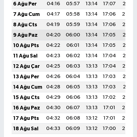
6 Ağu Per
04:16
05:57
13:14
17:07
20:21
7 Ağu Cum
04:17
05:58
13:14
17:06
20:20
8 Ağu Cts
04:19
05:59
13:14
17:06
20:19
9 Ağu Paz
04:20
06:00
13:14
17:05
20:18
10 Ağu Pts
04:22
06:01
13:14
17:05
20:16
11 Ağu Sal
04:23
06:02
13:14
17:04
20:15
12 Ağu Çar
04:25
06:03
13:13
17:04
20:14
13 Ağu Per
04:26
06:04
13:13
17:03
20:13
14 Ağu Cum
04:28
06:05
13:13
17:03
20:11
15 Ağu Cts
04:29
06:06
13:13
17:02
20:10
16 Ağu Paz
04:30
06:07
13:13
17:01
20:08
17 Ağu Pts
04:32
06:08
13:12
17:01
20:07
18 Ağu Sal
04:33
06:09
13:12
17:00
20:06