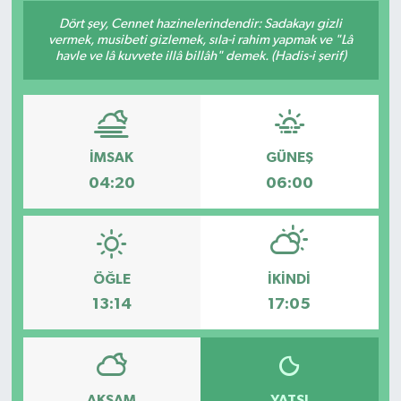
Dört şey, Cennet hazinelerindendir: Sadakayı gizli
Siyaset
vermek, musibeti gizlemek, sıla-i rahim yapmak ve "Lâ
havle ve lâ kuvvete illâ billâh" demek. (Hadis-i şerif)
Spor
Vefat Edenler
İMSAK
GÜNEŞ
Video Galeri
04:20
06:00
Yaşam
ÖĞLE
İKINDI
13:14
17:05
AKŞAM
YATSI