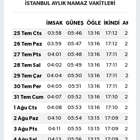
İSTANBUL AYLIK NAMAZ VAKITLERI
İMSAK
GÜNEŞ
ÖĞLE
İKINDI
AKŞA
25 Tem Cts
03:58
05:46
13:16
17:12
20:35
26 Tem Paz
03:59
05:47
13:16
17:12
20:34
27 Tem Pts
04:01
05:48
13:16
17:11
20:33
28 Tem Sal
04:02
05:49
13:16
17:11
20:32
29 Tem Çar
04:04
05:50
13:16
17:11
20:31
30 Tem Per
04:05
05:51
13:16
17:11
20:30
31 Tem Cum
04:07
05:52
13:16
17:10
20:29
1 Ağu Cts
04:08
05:53
13:16
17:10
20:28
2 Ağu Paz
04:10
05:54
13:15
17:09
20:27
3 Ağu Pts
04:11
05:55
13:15
17:09
20:26
4 Ağu Sal
04:13
05:56
13:15
17:09
20:25