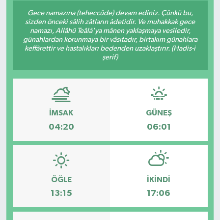
Gece namazına (teheccüde) devam ediniz. Çünkü bu,
Siyaset
sizden önceki sâlih zâtların âdetidir. Ve muhakkak gece
namazı, Allâhü Teâlâ'ya mânen yaklaşmaya vesîledir,
günahlardan korunmaya bir vâsıtadır, birtakım günahlara
Spor
keffârettir ve hastalıkları bedenden uzaklaştırır. (Hadis-i
şerif)
Vefat Edenler
Video Galeri
İMSAK
GÜNEŞ
Yaşam
04:20
06:01
ÖĞLE
İKINDI
13:15
17:06