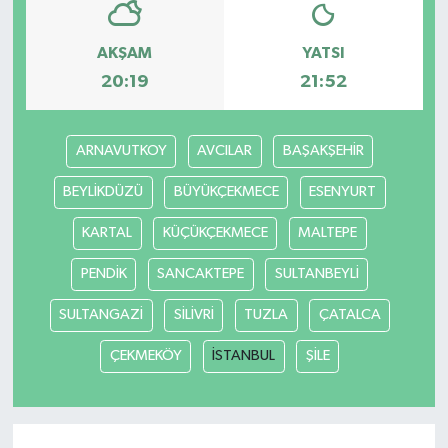
AKŞAM
YATSI
20:19
21:52
ARNAVUTKOY
AVCILAR
BAŞAKŞEHİR
BEYLİKDÜZÜ
BÜYÜKÇEKMECE
ESENYURT
KARTAL
KÜÇÜKÇEKMECE
MALTEPE
PENDİK
SANCAKTEPE
SULTANBEYLİ
SULTANGAZİ
SİLİVRİ
TUZLA
ÇATALCA
ÇEKMEKÖY
İSTANBUL
ŞİLE