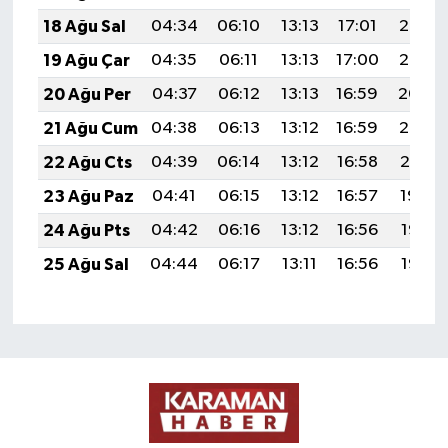
18 Ağu Sal
04:34
06:10
13:13
17:01
20:07
19 Ağu Çar
04:35
06:11
13:13
17:00
20:05
20 Ağu Per
04:37
06:12
13:13
16:59
20:04
21 Ağu Cum
04:38
06:13
13:12
16:59
20:02
22 Ağu Cts
04:39
06:14
13:12
16:58
20:01
23 Ağu Paz
04:41
06:15
13:12
16:57
19:59
24 Ağu Pts
04:42
06:16
13:12
16:56
19:58
25 Ağu Sal
04:44
06:17
13:11
16:56
19:56