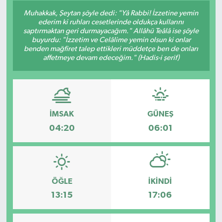
Muhakkak, Şeytan şöyle dedi: "Yâ Rabbi! İzzetine yemin
Siyaset
ederim ki ruhları cesetlerinde oldukça kullarını
saptırmaktan geri durmayacağım." Allâhü Teâlâ ise şöyle
buyurdu: "İzzetim ve Celâlime yemin olsun ki onlar
Spor
benden mağfiret talep ettikleri müddetçe ben de onları
affetmeye devam edeceğim." (Hadis-i şerif)
Vefat Edenler
Video Galeri
İMSAK
GÜNEŞ
Yaşam
04:20
06:01
ÖĞLE
İKINDI
13:15
17:06