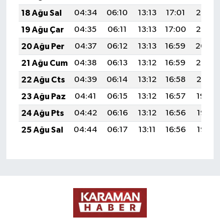
18 Ağu Sal
04:34
06:10
13:13
17:01
20:07
19 Ağu Çar
04:35
06:11
13:13
17:00
20:05
20 Ağu Per
04:37
06:12
13:13
16:59
20:04
21 Ağu Cum
04:38
06:13
13:12
16:59
20:02
22 Ağu Cts
04:39
06:14
13:12
16:58
20:01
23 Ağu Paz
04:41
06:15
13:12
16:57
19:59
24 Ağu Pts
04:42
06:16
13:12
16:56
19:58
25 Ağu Sal
04:44
06:17
13:11
16:56
19:56