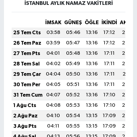
İSTANBUL AYLIK NAMAZ VAKITLERI
İMSAK
GÜNEŞ
ÖĞLE
İKINDI
AKŞA
25 Tem Cts
03:58
05:46
13:16
17:12
20:35
26 Tem Paz
03:59
05:47
13:16
17:12
20:34
27 Tem Pts
04:01
05:48
13:16
17:11
20:33
28 Tem Sal
04:02
05:49
13:16
17:11
20:32
29 Tem Çar
04:04
05:50
13:16
17:11
20:31
30 Tem Per
04:05
05:51
13:16
17:11
20:30
31 Tem Cum
04:07
05:52
13:16
17:10
20:29
1 Ağu Cts
04:08
05:53
13:16
17:10
20:28
2 Ağu Paz
04:10
05:54
13:15
17:09
20:27
3 Ağu Pts
04:11
05:55
13:15
17:09
20:26
4 Ağu Sal
04:13
05:56
13:15
17:09
20:25