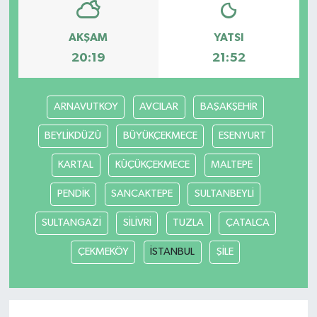
AKŞAM
YATSI
20:19
21:52
ARNAVUTKOY
AVCILAR
BAŞAKŞEHİR
BEYLİKDÜZÜ
BÜYÜKÇEKMECE
ESENYURT
KARTAL
KÜÇÜKÇEKMECE
MALTEPE
PENDİK
SANCAKTEPE
SULTANBEYLİ
SULTANGAZİ
SİLİVRİ
TUZLA
ÇATALCA
ÇEKMEKÖY
İSTANBUL
ŞİLE