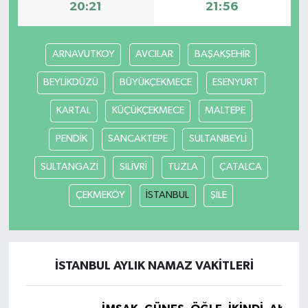
20:21
21:56
ARNAVUTKOY
AVCILAR
BAŞAKŞEHİR
BEYLİKDÜZÜ
BÜYÜKÇEKMECE
ESENYURT
KARTAL
KÜÇÜKÇEKMECE
MALTEPE
PENDİK
SANCAKTEPE
SULTANBEYLİ
SULTANGAZİ
SİLİVRİ
TUZLA
ÇATALCA
ÇEKMEKÖY
İSTANBUL
ŞİLE
İSTANBUL AYLIK NAMAZ VAKITLERI