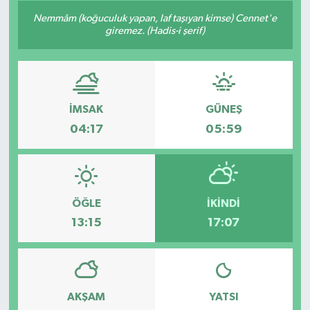
Nemmâm (koğuculuk yapan, laf taşıyan kimse) Cennet'e
Siyaset
giremez. (Hadis-i şerif)
Spor
Vefat Edenler
İMSAK
GÜNEŞ
04:17
05:59
Video Galeri
Yaşam
ÖĞLE
İKINDI
13:15
17:07
AKŞAM
YATSI