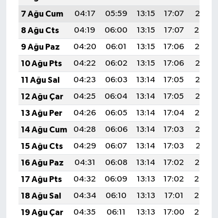
7 Ağu Cum
04:17
05:59
13:15
17:07
20:21
8 Ağu Cts
04:19
06:00
13:15
17:07
20:20
9 Ağu Paz
04:20
06:01
13:15
17:06
20:19
10 Ağu Pts
04:22
06:02
13:15
17:06
20:18
11 Ağu Sal
04:23
06:03
13:14
17:05
20:16
12 Ağu Çar
04:25
06:04
13:14
17:05
20:15
13 Ağu Per
04:26
06:05
13:14
17:04
20:14
14 Ağu Cum
04:28
06:06
13:14
17:03
20:12
15 Ağu Cts
04:29
06:07
13:14
17:03
20:11
16 Ağu Paz
04:31
06:08
13:14
17:02
20:10
17 Ağu Pts
04:32
06:09
13:13
17:02
20:08
18 Ağu Sal
04:34
06:10
13:13
17:01
20:07
19 Ağu Çar
04:35
06:11
13:13
17:00
20:05