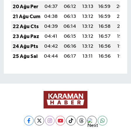
20 Ağu Per
04:37
06:12
13:13
16:59
20:04
21 Ağu Cum
04:38
06:13
13:12
16:59
20:02
22 Ağu Cts
04:39
06:14
13:12
16:58
20:01
23 Ağu Paz
04:41
06:15
13:12
16:57
19:59
24 Ağu Pts
04:42
06:16
13:12
16:56
19:58
25 Ağu Sal
04:44
06:17
13:11
16:56
19:56