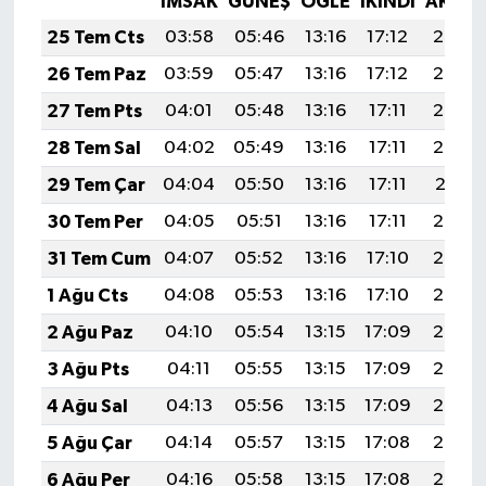
İMSAK
GÜNEŞ
ÖĞLE
İKINDI
AKŞA
25 Tem Cts
03:58
05:46
13:16
17:12
20:35
26 Tem Paz
03:59
05:47
13:16
17:12
20:34
27 Tem Pts
04:01
05:48
13:16
17:11
20:33
28 Tem Sal
04:02
05:49
13:16
17:11
20:32
29 Tem Çar
04:04
05:50
13:16
17:11
20:31
30 Tem Per
04:05
05:51
13:16
17:11
20:30
31 Tem Cum
04:07
05:52
13:16
17:10
20:29
1 Ağu Cts
04:08
05:53
13:16
17:10
20:28
2 Ağu Paz
04:10
05:54
13:15
17:09
20:27
3 Ağu Pts
04:11
05:55
13:15
17:09
20:26
4 Ağu Sal
04:13
05:56
13:15
17:09
20:25
5 Ağu Çar
04:14
05:57
13:15
17:08
20:24
6 Ağu Per
04:16
05:58
13:15
17:08
20:23