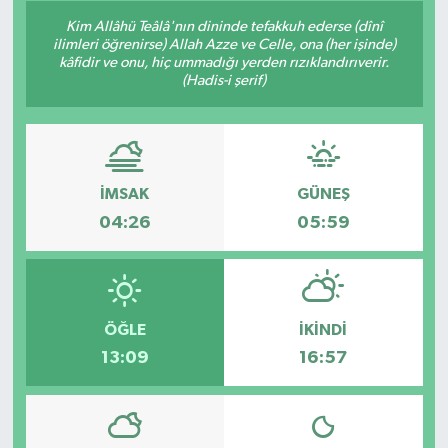
Kim Allâhü Teâlâ'nın dininde tefakkuh ederse (dînî
Siyaset
ilimleri öğrenirse) Allah Azze ve Celle, ona (her işinde)
kâfidir ve onu, hiç ummadığı yerden rızıklandırıverir.
(Hadis-i şerif)
Spor
Vefat Edenler
Video Galeri
İMSAK
GÜNEŞ
04:26
05:59
Yaşam
ÖĞLE
İKINDI
13:09
16:57