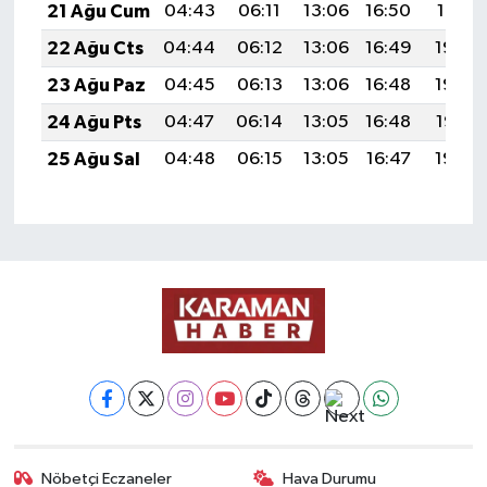
21 Ağu Cum
04:43
06:11
13:06
16:50
19:51
22 Ağu Cts
04:44
06:12
13:06
16:49
19:50
23 Ağu Paz
04:45
06:13
13:06
16:48
19:48
24 Ağu Pts
04:47
06:14
13:05
16:48
19:47
25 Ağu Sal
04:48
06:15
13:05
16:47
19:45
Nöbetçi Eczaneler
Hava Durumu