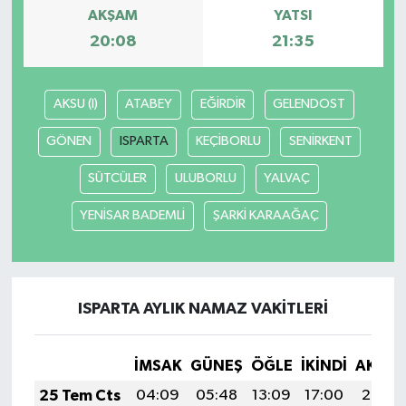
AKŞAM
YATSI
20:08
21:35
AKSU (I)
ATABEY
EĞİRDİR
GELENDOST
GÖNEN
ISPARTA
KEÇİBORLU
SENİRKENT
SÜTCÜLER
ULUBORLU
YALVAÇ
YENİSAR BADEMLİ
ŞARKİ KARAAĞAÇ
ISPARTA AYLIK NAMAZ VAKITLERI
İMSAK
GÜNEŞ
ÖĞLE
İKINDI
AKŞA
25 Tem Cts
04:09
05:48
13:09
17:00
20:20