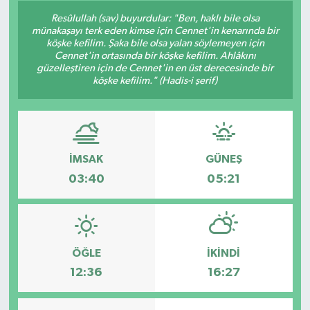
Resûlullah (sav) buyurdular: "Ben, haklı bile olsa
Siyaset
münakaşayı terk eden kimse için Cennet'in kenarında bir
köşke kefilim. Şaka bile olsa yalan söylemeyen için
Cennet'in ortasında bir köşke kefilim. Ahlâkını
Spor
güzelleştiren için de Cennet'in en üst derecesinde bir
köşke kefilim." (Hadis-i şerif)
Vefat Edenler
Video Galeri
İMSAK
GÜNEŞ
Yaşam
03:40
05:21
ÖĞLE
İKINDI
12:36
16:27