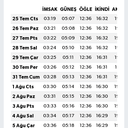
İMSAK
GÜNEŞ
ÖĞLE
İKINDI
AKŞA
25 Tem Cts
03:19
05:07
12:36
16:32
19:56
26 Tem Paz
03:21
05:08
12:36
16:32
19:55
27 Tem Pts
03:22
05:09
12:36
16:32
19:54
28 Tem Sal
03:24
05:10
12:36
16:32
19:53
29 Tem Çar
03:25
05:11
12:36
16:31
19:52
30 Tem Per
03:26
05:12
12:36
16:31
19:51
31 Tem Cum
03:28
05:13
12:36
16:31
19:50
1 Ağu Cts
03:30
05:14
12:36
16:30
19:49
2 Ağu Paz
03:31
05:15
12:36
16:30
19:48
3 Ağu Pts
03:33
05:16
12:36
16:30
19:46
4 Ağu Sal
03:34
05:17
12:36
16:29
19:45
5 Ağu Çar
03:36
05:18
12:36
16:29
19:44