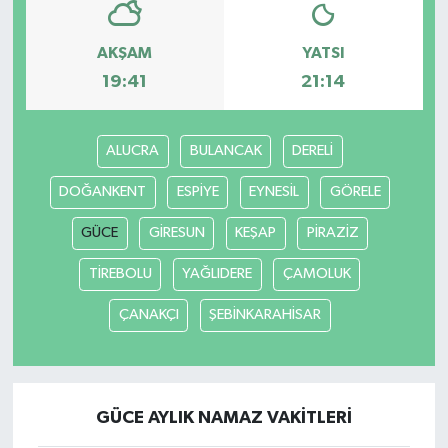
AKŞAM
YATSI
19:41
21:14
ALUCRA
BULANCAK
DERELİ
DOĞANKENT
ESPİYE
EYNESİL
GÖRELE
GÜCE
GİRESUN
KEŞAP
PİRAZİZ
TİREBOLU
YAĞLIDERE
ÇAMOLUK
ÇANAKÇI
ŞEBİNKARAHİSAR
GÜCE AYLIK NAMAZ VAKITLERI