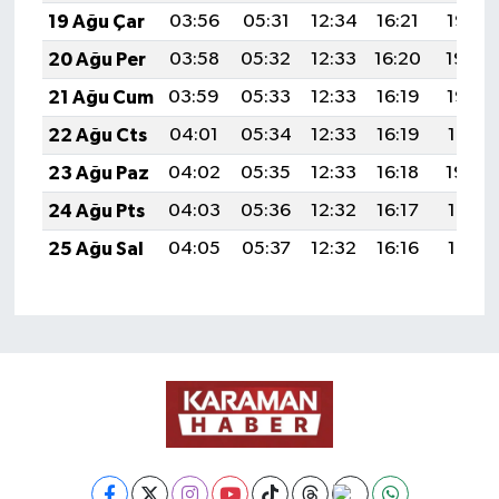
19 Ağu Çar
03:56
05:31
12:34
16:21
19:26
20 Ağu Per
03:58
05:32
12:33
16:20
19:24
21 Ağu Cum
03:59
05:33
12:33
16:19
19:23
22 Ağu Cts
04:01
05:34
12:33
16:19
19:21
23 Ağu Paz
04:02
05:35
12:33
16:18
19:20
24 Ağu Pts
04:03
05:36
12:32
16:17
19:18
25 Ağu Sal
04:05
05:37
12:32
16:16
19:17