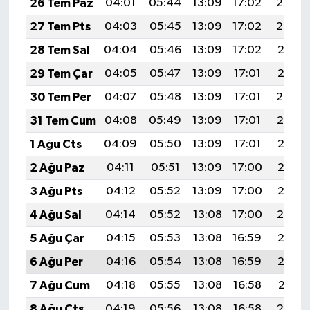
26 Tem Paz
04:01
05:44
13:09
17:02
20:23
27 Tem Pts
04:03
05:45
13:09
17:02
20:22
28 Tem Sal
04:04
05:46
13:09
17:02
20:21
29 Tem Çar
04:05
05:47
13:09
17:01
20:21
30 Tem Per
04:07
05:48
13:09
17:01
20:20
31 Tem Cum
04:08
05:49
13:09
17:01
20:19
1 Ağu Cts
04:09
05:50
13:09
17:01
20:18
2 Ağu Paz
04:11
05:51
13:09
17:00
20:17
3 Ağu Pts
04:12
05:52
13:09
17:00
20:16
4 Ağu Sal
04:14
05:52
13:08
17:00
20:14
5 Ağu Çar
04:15
05:53
13:08
16:59
20:13
6 Ağu Per
04:16
05:54
13:08
16:59
20:12
7 Ağu Cum
04:18
05:55
13:08
16:58
20:11
8 Ağu Cts
04:19
05:56
13:08
16:58
20:10