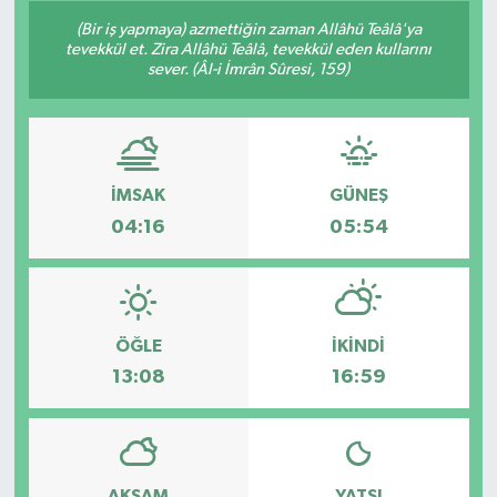
(Bir iş yapmaya) azmettiğin zaman Allâhü Teâlâ'ya
Siyaset
tevekkül et. Zira Allâhü Teâlâ, tevekkül eden kullarını
sever. (Âl-i İmrân Sûresi, 159)
Spor
Vefat Edenler
İMSAK
GÜNEŞ
Video Galeri
04:16
05:54
Yaşam
ÖĞLE
İKINDI
13:08
16:59
AKŞAM
YATSI