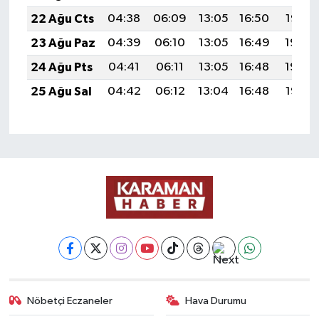
22 Ağu Cts
04:38
06:09
13:05
16:50
19:52
23 Ağu Paz
04:39
06:10
13:05
16:49
19:50
24 Ağu Pts
04:41
06:11
13:05
16:48
19:49
25 Ağu Sal
04:42
06:12
13:04
16:48
19:47
Nöbetçi Eczaneler
Hava Durumu