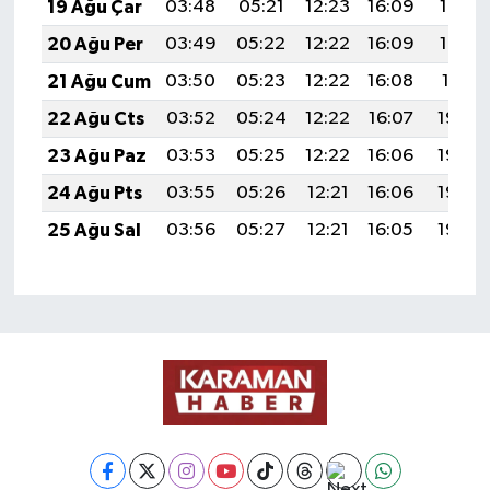
19 Ağu Çar
03:48
05:21
12:23
16:09
19:14
20 Ağu Per
03:49
05:22
12:22
16:09
19:12
21 Ağu Cum
03:50
05:23
12:22
16:08
19:11
22 Ağu Cts
03:52
05:24
12:22
16:07
19:09
23 Ağu Paz
03:53
05:25
12:22
16:06
19:08
24 Ağu Pts
03:55
05:26
12:21
16:06
19:06
25 Ağu Sal
03:56
05:27
12:21
16:05
19:05