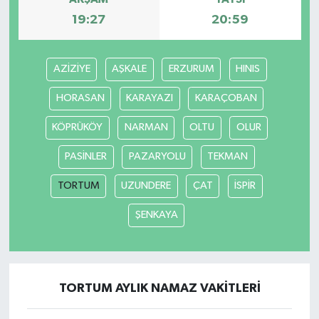
19:27
20:59
AZİZİYE
AŞKALE
ERZURUM
HINIS
HORASAN
KARAYAZI
KARAÇOBAN
KÖPRÜKÖY
NARMAN
OLTU
OLUR
PASİNLER
PAZARYOLU
TEKMAN
TORTUM
UZUNDERE
ÇAT
İSPİR
ŞENKAYA
TORTUM AYLIK NAMAZ VAKITLERI