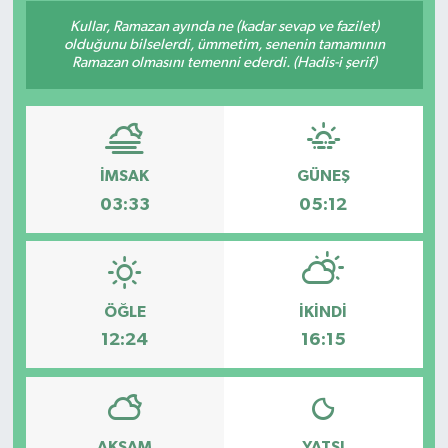
Kullar, Ramazan ayında ne (kadar sevap ve fazilet)
Siyaset
olduğunu bilselerdi, ümmetim, senenin tamamının
Ramazan olmasını temenni ederdi. (Hadis-i şerif)
Spor
Vefat Edenler
İMSAK
GÜNEŞ
Video Galeri
03:33
05:12
Yaşam
ÖĞLE
İKINDI
12:24
16:15
AKŞAM
YATSI