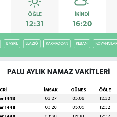
ÖĞLE
İKINDI
12:31
16:20
BASKİL
ELAZIĞ
KARAKOÇAN
KEBAN
KOVANCILA
PALU AYLIK NAMAZ VAKITLERI
CRİ
İMSAK
GÜNEŞ
ÖĞLE
fer 1448
03:27
05:09
12:32
fer 1448
03:28
05:09
12:32
fer 1448
03:30
05:10
12:32