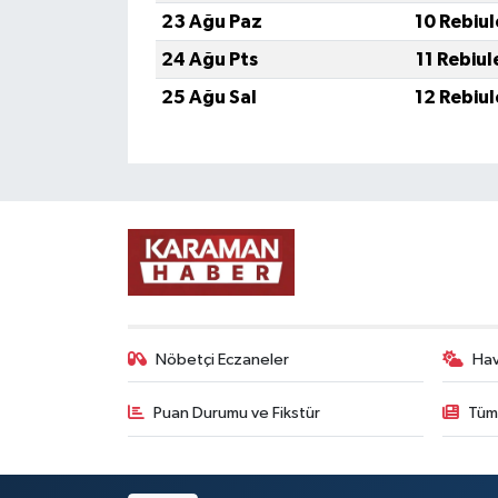
23 Ağu Paz
10 Rebiu
24 Ağu Pts
11 Rebiu
25 Ağu Sal
12 Rebiu
Nöbetçi Eczaneler
Ha
Puan Durumu ve Fikstür
Tüm