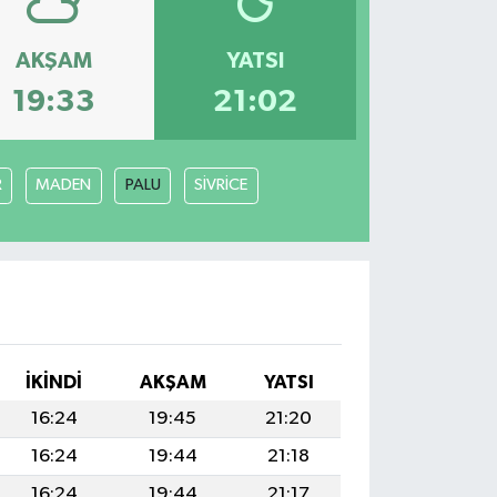
AKŞAM
YATSI
19:33
21:02
R
MADEN
PALU
SİVRİCE
İKINDI
AKŞAM
YATSI
16:24
19:45
21:20
16:24
19:44
21:18
16:24
19:44
21:17