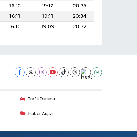
16:12
19:12
20:35
16:11
19:11
20:34
16:10
19:09
20:32
Trafik Durumu
Haber Arşivi