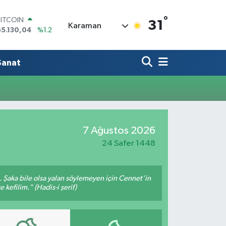
°
BITCOIN
31
Karaman
65.130,04
%1.2
DOLAR
47,7106
%0.17
EURO
Sanat
55,1652
%0.27
STERLİN
64,4046
%0.35
GRAM ALTIN
6648.99
%2.59
BİST100
7 Ağustos 2026
13.773
%-19
24 Safer 1448
m. Şaka bile olsa yalan söylemeyen için Cennet'in
 kefilim." (Hadis-i şerif)