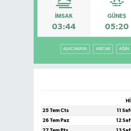
Siyaset
İMSAK
GÜNEŞ
03:44
05:20
Spor
Vefat Edenler
ALACAKAYA
ARICAK
AĞIN
Video Galeri
Yaşam
Hİ
25 Tem Cts
11 Sa
26 Tem Paz
12 Sa
27 Tem Pts
13 Sa